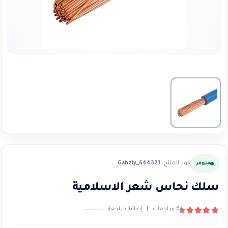
كود المنتج:
Gahzly_644323
متوفر
سلك نحاس شعر الاسلامية
6
مراجعات
|
إضافة مراجعة
4.83
من ٪1$s5٪2$s