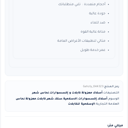
أحجام متعددة : تلبي متطلباتك
جودة عالية
ضد للماء
متانة عالية القوة
مثالي لتطبيقات الأغراض العامة
عمر خدمة طويل
رمز المنتج:
Gahzly_644323
التصنيفات:
أسلاك معزولة
,
كابلات و إكسسوارات
,
نحاس شعر
الوسوم:
أسلاك
,
إكسسوارات
,
الاسلامية
,
سلك
,
شعر
,
كابلات
,
معزولة
,
نحاس
العلامة التجارية:
الإسلامية للكابلات
ميللي متر