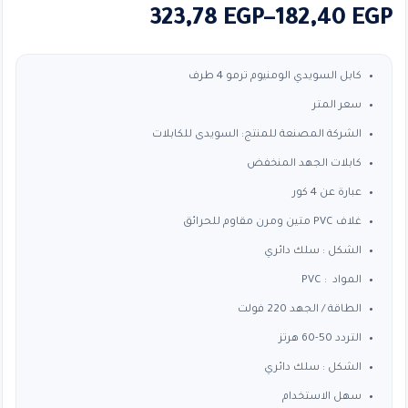
نطاق
323,78
EGP
–
182,40
EGP
السعر:
من
كابل السويدي الومنيوم ترمو 4 طرف
سعر المتر
خلال
الشركة المصنعة للمنتج: السويدى للكابلات
كابلات الجهد المنخفض
عبارة عن 4 كور
غلاف PVC متين ومرن مقاوم للحرائق
الشكل : سلك دائري
المواد : PVC
الطاقة / الجهد 220 فولت
التردد 50-60 هرتز
الشكل : سلك دائري
سهل الاستخدام