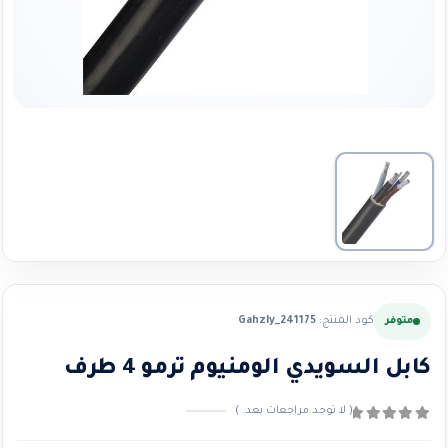
كود المنتج:
Gahzly_241175
متوفر
كابل السويدي الومنيوم ترمو 4 طرف
( لا توجد مراجعات بعد. )
0
من ٪1$s5٪2$s