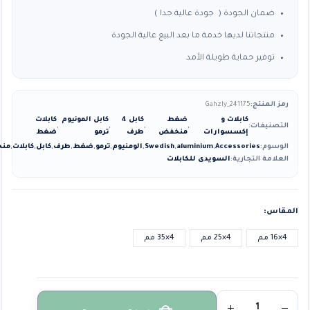
ضمان الجودة ( جودة عالية جدا )
منتجاتنا لديها خدمة ما بعد البيع عالية الجودة
توفير حماية طويلة الأمد
رمز المنتج:
Gahzly_241175
كابلات و
ضغط
كابل 4
كابل المونيوم
كابلات
التصنيفات:
,
,
,
,
إكسسوارات
منخفض
طرف
ترمو
ضغط
الوسوم:
Accessories
,
aluminium
,
Swedish
,
الومنيوم
,
ترمو
,
ضغط
,
طرف
,
كابل
,
كابلات
,
من
العلامة التجارية:
السويدى للكابلات
المقاس
4×16 مم
4×25 مم
4×35 مم