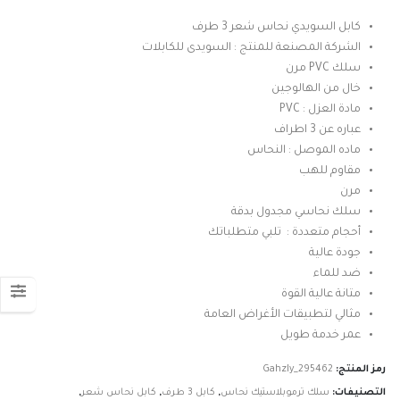
السعر:
من
كابل السويدي نحاس شعر 3 طرف
الشركة المصنعة للمنتج : السويدى للكابلات
خلال
سلك PVC مرن
خال من الهالوجين
مادة العزل : PVC
عباره عن 3 اطراف
ماده الموصل : النحاس
مقاوم للهب
مرن
سلك نحاسي مجدول بدقة
أحجام متعددة : تلبي متطلباتك
جودة عالية
ضد للماء
متانة عالية القوة
مثالي لتطبيقات الأغراض العامة
عمر خدمة طويل
رمز المنتج:
Gahzly_295462
التصنيفات:
سلك ترموبلاستيك نحاس
,
كابل 3 طرف
,
كابل نحاس شعر
,