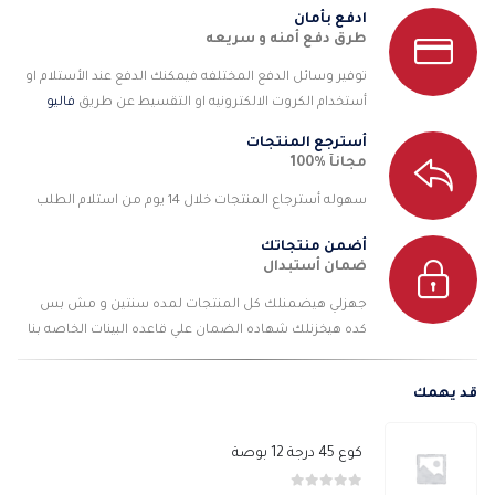
ادفع بأمان
طرق دفع أمنه و سريعه
توفير وسائل الدفع المختلفه فيمكنك الدفع عند الأستلام او
أستخدام الكروت الالكترونيه او التقسيط عن طريق
فاليو
أسترجع المنتجات
مجانآ %100
سهوله أسترجاع المنتجات خلال 14 يوم من استلام الطلب
أضمن منتجاتك
ضمان أستبدال
جهزلي هيضمنلك كل المنتجات لمده سنتين و مش بس
كده هيخزنلك شهاده الضمان علي قاعده البينات الخاصه بنا
قد يهمك
كوع 45 درجة 12 بوصة