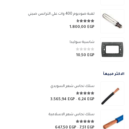
0
من 5
لمبة صوديوم 400 وات علي الترانس صيني
4.56
من 5
1.800,00
EGP
شاسية سوليدا
0
من 5
10,50
EGP
الاكثر مبيعآ
سلك نحاس شعر السويدي
4.67
من 5
3.565,94
EGP
6,24
EGP
نطاق
–
السعر:
من
سلك نحاس شعر الاسلامية
خلال
4.83
من 5
647,50
EGP
7,51
EGP
نطاق
–