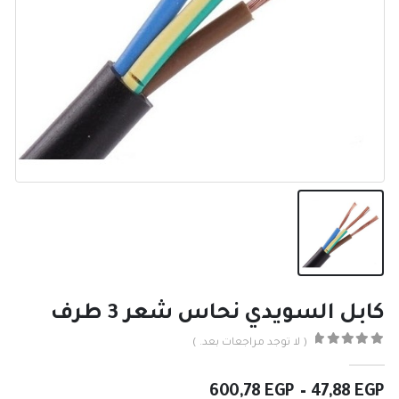
كابل السويدي نحاس شعر 3 طرف
( لا توجد مراجعات بعد. )
0
من ٪1$s5٪2$s
نطاق
600,78
EGP
–
47,88
EGP