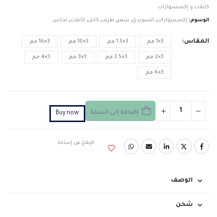
كابلات و إكسسوارات
الوسوم:
إكسسوارات
,
السويدي
,
شعر
,
طرف
,
كابل
,
كابلات
,
نحاس
المقاس
3×1 مم
3×1.5 مم
3×10 مم
3×16 مم
3×2 مم
3×2.5 مم
3×3 مم
3×4 مم
3×6 مم
إضافة إلى السلة
Buy now
الإبلاغ عن إساءة
الوصف
شحن