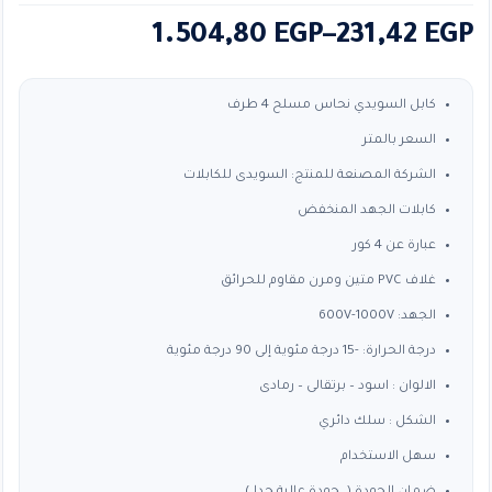
نطاق
1.504,80
EGP
–
231,42
EGP
السعر:
من
كابل السويدي نحاس مسلح 4 طرف
السعر بالمتر
خلال
الشركة المصنعة للمنتج: السويدى للكابلات
كابلات الجهد المنخفض
عبارة عن 4 كور
غلاف PVC متين ومرن مقاوم للحرائق
الجهد: 600V-1000V
درجة الحرارة: -15 درجة مئوية إلى 90 درجة مئوية
الالوان : اسود – برتقالى – رمادى
الشكل : سلك دائري
سهل الاستخدام