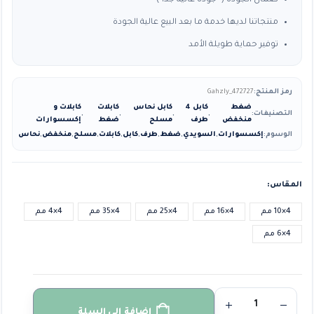
ضمان الجودة ( جودة عالية جدا )
منتجاتنا لديها خدمة ما بعد البيع عالية الجودة
توفير حماية طويلة الأمد
رمز المنتج:
Gahzly_472727
ضغط
كابل 4
كابل نحاس
كابلات
كابلات و
التصنيفات:
,
,
,
,
منخفض
طرف
مسلح
ضغط
إكسسوارات
الوسوم:
إكسسوارات
,
السويدي
,
ضغط
,
طرف
,
كابل
,
كابلات
,
مسلح
,
منخفض
,
نحاس
المقاس
4×10 مم
4×16 مم
4×25 مم
4×35 مم
4×4 مم
4×6 مم
إضافة إلى السلة