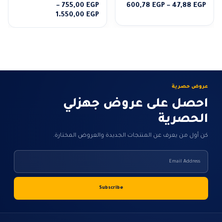
0
من 5
0
من 5
نطاق
–
755,00
EGP
600,78
EGP
–
47,88
EGP
السعر:
نطاق
1.550,00
EGP
من
السعر:
من
خلال
خلال
عروض حصرية
احصل على عروض جهزلي
الحصرية
كن أول من يعرف عن المنتجات الجديدة والعروض المختارة.