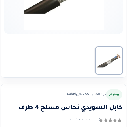
كود المنتج:
Gahzly_472727
متوفر
كابل السويدي نحاس مسلح 4 طرف
( لا توجد مراجعات بعد. )
0
من ٪1$s5٪2$s