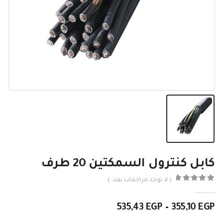
كابل كنترول السمكتين 20 طرف
( لا توجد مراجعات بعد. )
0
من ٪1$s5٪2$s
نطاق
535,43
EGP
–
355,10
EGP
السعر: