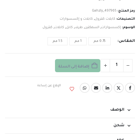
رمز المنتج:
Gahzly_497965
التصنيفات:
كابلات كنترول
,
كابلات و إكسسوارات
الوسوم:
إكسسوارات
,
السمكتين
,
طرف
,
كابل
,
كابلات
,
كنترول
المقاس
0.75 مم
1 مم
1.5 مم
إضافة إلى السلة
الإبلاغ عن إساءة
الوصف
شحن