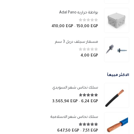
السعر:
من
بواطة حراريه Adal Pano
خلال
0
من 5
410,00
EGP
150,00
EGP
نطاق
–
السعر:
من
مسمار سيلف دريل 3 سم
خلال
0
من 5
4,00
EGP
الاكثر مبيعآ
سلك نحاس شعر السويدي
4.67
من 5
3.565,94
EGP
6,24
EGP
نطاق
–
السعر:
من
سلك نحاس شعر الاسلامية
خلال
4.83
من 5
647,50
EGP
7,51
EGP
نطاق
–