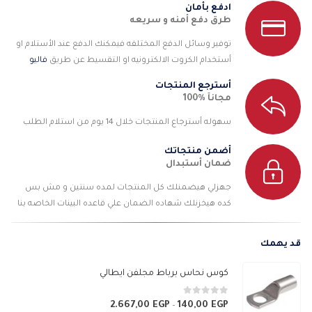
ادفع بأمان
طرق دفع أمنه و سريعه
توفير وسائل الدفع المختلفه فيمكنك الدفع عند الأستلام او
أستخدام الكروت الالكترونيه او التقسيط عن طريق
فاليو
أسترجع المنتجات
مجانآ %100
سهوله أسترجاع المنتجات خلال 14 يوم من استلام الطلب
أضمن منتجاتك
ضمان أستبدال
جهزلي هيضمنلك كل المنتجات لمده سنتين و مش بس
كده هيخزنلك شهاده الضمان علي قاعده البينات الخاصه بنا
قد يهمك
كوس نحاس برباط مجلفن ايطالي
0
من 5
2.667,00
EGP
140,00
EGP
نطاق
–