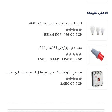
الأصلي
الحالي
هو:
هو:
الاعلي تقييمآ
5.400,00 EGP.
6.000,00 EGP.
لمبة ليد السويدي ضوء النهار A60 E27
5.00
من 5
155,44
EGP
126,00
EGP
نطاق
–
السعر:
من
فيشة بيميز أرضي 63 أمبير IP44
خلال
5.00
من 5
1.500,00
EGP
1.150,00
EGP
نطاق
–
السعر:
من
قواطع مقولبة ماكسجي غير قابل للضبط الحراري طراز (SGM3-250L)
خلال
5.00
من 5
3.950,00
EGP