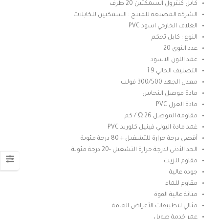
من
كابل كنترول السمكتين 20 طرف
الشركة المصنعة للمنتج : السمكتين للكابلات
خلال
الغلاف الخارجي اسود PVC
النوع : كابل تحكم
عدد النوى 20
غمد اللون الاسود
التصنيف الحالي 9 أ
معدل الجهد 300/500 فولت
مادة موصل النحاس
مادة العزل PVC
مقاومة الموصل 26 Ω / كم
غمد مادة البولي فينيل كلوريد PVC
أقصى درجة حرارة للتشغيل + 80 درجة مئوية
الحد الأدنى لدرجة حرارة التشغيل -20 درجة مئوية
مقاوم للزيت
جودة عالية
مقاوم للماء
متانة عالية القوة
مثالي لتطبيقات الأغراض العامة
عمر خدمة طويل