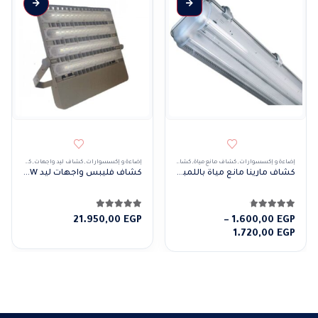
هناك العديد من الأشكال المختلفة لهذا المنتج. يمكن اختيار الخيارات على صفحة المنتج
إضاءة و إكسسوارات
,
كشاف مانع مياة
,
كشافات
,
كشافات خارجى
إضاءة و إكسسوارات
,
كشاف ليد واجهات
,
كشافات
,
كش
كشاف مارينا مانع مياة باللمبات
كشاف فليبس واجهات ليد 200W
4.71
من 5
4.86
من 5
21.950,00
EGP
–
1.600,00
EGP
نطاق
1.720,00
EGP
السعر:
من
خلال