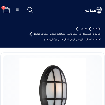
0
الرئيسيه
تسوق
إضاءة و إكسسوارات
,
كشافات
,
كشافات خارجى
,
كشاف حوائط
كشاف حائط ليد دانزي جي ار فوماجالي شكل بيضاوي أسود