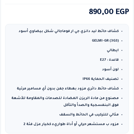
0
من ٪1$s5٪2$s
890,00
EGP
كشاف حائط ليد دانزي جي ار فوماجالي شكل بيضاوي أسود
GELMI-GR (3G3)
ايطالي
قاعدة : E27
لون أسود
تصنيف الحماية IP66
كشاف حائط دائري مزود بغطاء جفن بدون أي مسامير مرئية
مصنوع من مادة الريزن المضادة للصدمات والمقاومة للأشعة
فوق البنفسجية والصدأ والتآكل
مثالي للتركيب في الحائط والسقف
مزود ب مستشعر حركي أو أداة طواريء كخيار عزل فئة 2