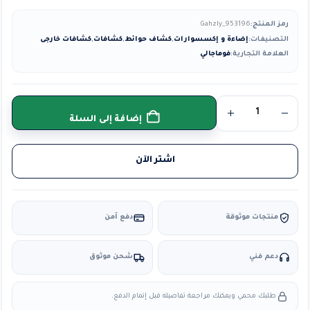
رمز المنتج:
Gahzly_953196
التصنيفات:
إضاءة و إكسسوارات
,
كشاف حوائط
,
كشافات
,
كشافات خارجى
العلامة التجارية:
فوماجالي
إضافة إلى السلة
اشتر الآن
منتجات موثوقة
دفع آمن
دعم فني
شحن موثوق
طلبك محمي ويمكنك مراجعة تفاصيله قبل إتمام الدفع.