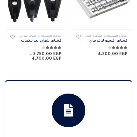
هناك العديد من الأشكال المختلفة لهذا المنتج. يمكن اختيار الخيارات على صفحة المنتج
إضاءة و إكسسوارات
,
كشافات
,
كشافات داخلى
إضاءة و إكسسوارات
,
كشاف شوارع
,
كشافات
,
كشافات
كشاف اكسبو لوفر هاي ميرو غاطس
كشاف شوارع ليد مضرب
4.00
من 5
4.14
من 5
–
3.750,00
EGP
4.200,00
EGP
نطاق
4.700,00
EGP
السعر:
من
خلال