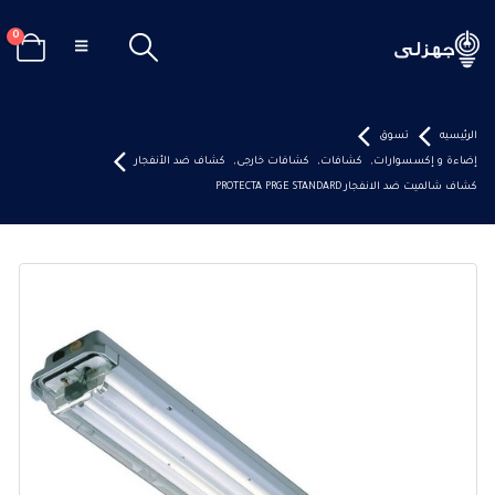
0
الرئيسيه
تسوق
إضاءة و إكسسوارات
,
كشافات
,
كشافات خارجى
,
كشاف ضد الأنفجار
كشاف شالميت ضد الانفجار PROTECTA PRGE STANDARD