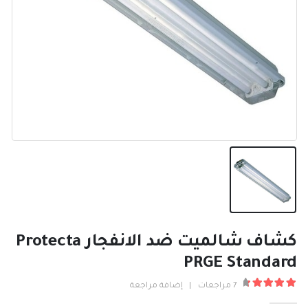
كشاف شالميت ضد الانفجار Protecta
PRGE Standard
7
مراجعات
|
إضافة مراجعة
4.57
من ٪1$s5٪2$s