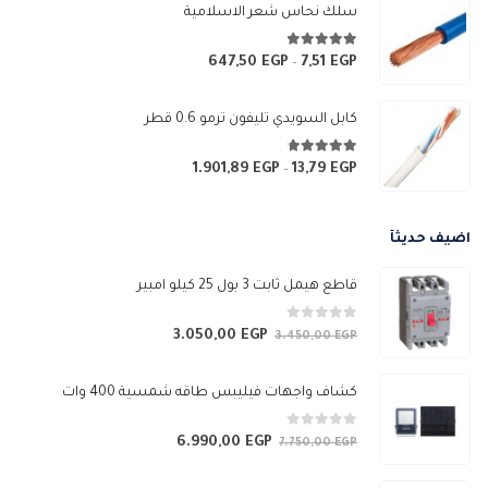
من
سلك نحاس شعر الاسلامية
خلال
4.83
من 5
647,50
EGP
7,51
EGP
نطاق
–
السعر:
من
كابل السويدي تليفون ترمو 0.6 قطر
خلال
4.67
من 5
1.901,89
EGP
13,79
EGP
نطاق
–
السعر:
من
اضيف حديثآ
خلال
قاطع هيمل ثابت 3 بول 25 كيلو امبير
0
من 5
3.050,00
EGP
السعر
السعر
3.450,00
EGP
الأصلي
الحالي
هو:
هو:
كشاف واجهات فيليبس طاقه شمسية 400 وات
3.050,00 EGP.
3.450,00 EGP.
0
من 5
6.990,00
EGP
السعر
السعر
7.750,00
EGP
الأصلي
الحالي