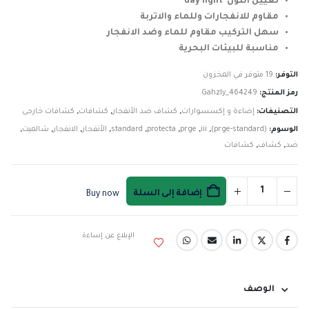
تعيين اللون day light
مقاوم للانفجارات وللماء والاتربة
سهل التركيب مقاوم للماء وضد الانفجار
مناسبة للبيئات البحرية
التوفر:
19 متوفر في المخزون
رمز المنتج:
Gahzly_464249
التصنيفات:
إضاءة و إكسسوارات
,
كشاف ضد الأنفجار
,
كشافات
,
كشافات خارجى
الوسوم:
(prge-standard)
,
iii
,
prge
,
protecta
,
standard
,
الأنفجار
,
الانفجار
,
شالميت
,
ضد
,
كشاف
,
كشافات
إضافة إلى السلة
Buy now
الإبلاغ عن إساءة
الوصف