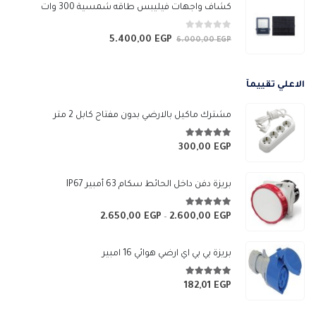
هو:
هو:
كشاف واجهات فيليبس طاقه شمسية 300 وات
6.990,00 EGP.
7.750,00 EGP.
0
من 5
5.400,00
EGP
السعر
السعر
6.000,00
EGP
الأصلي
الحالي
هو:
هو:
الاعلي تقييمآ
5.400,00 EGP.
6.000,00 EGP.
مشترك ماكيل بالارضي بدون مفتاح كابل 2 متر
5.00
من 5
300,00
EGP
بريزة دفن داخل الحائط سكام 63 أمبير IP67
5.00
من 5
2.650,00
EGP
2.600,00
EGP
نطاق
–
السعر:
من
بريزة بي بي اي ارضي هوائي 16 امبير
خلال
5.00
من 5
182,01
EGP