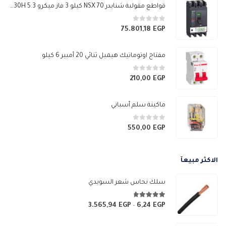
قواطع مقولبة شنايدر NSX 70 كيلو 3 فاز ميكرو 5.3 E 630H
0
من 5
75.801,18
EGP
مفتاح اوتوماتيك هيميل ثنائي 20 أمبير 6 كيلو
0
من 5
210,00
EGP
ماكينة سلم أسباني
0
من 5
550,00
EGP
الاكثر مبيعآ
سلك نحاس شعر السويدي
4.67
من 5
3.565,94
EGP
6,24
EGP
نطاق
–
السعر: