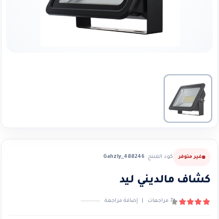
كود المنتج:
Gahzly_488246
غير متوفر
كشاف مالديني ليد
7
مراجعات
|
إضافة مراجعة
4.14
من ٪1$s5٪2$s