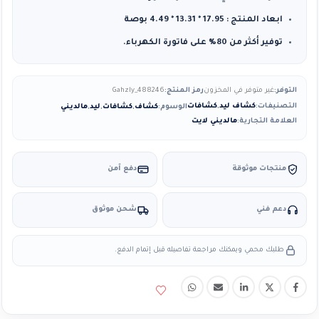
ابعاد المنتج : 17.95 * 13.31 * 4.49 بوصة
توفير أكثر من 80٪ على فاتورة الكهرباء.
التوفر:
غير متوفر في المخزون
رمز المنتج:
Gahzly_488246
التصنيفات:
كشاف ليد
,
كشافات
الوسوم:
كشاف
,
كشافات
,
ليد
,
مالديني
العلامة التجارية:
مالديني لايت
منتجات موثوقة
دفع آمن
دعم فني
شحن موثوق
طلبك محمي ويمكنك مراجعة تفاصيله قبل إتمام الدفع.