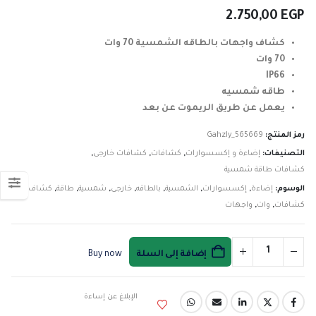
2.750,00
EGP
كشاف واجهات بالطاقه الشمسية 70 وات
70 وات
IP66
طاقه شمسيه
يعمل عن طريق الريموت عن بعد
رمز المنتج:
Gahzly_565669
التصنيفات:
إضاءة و إكسسوارات
,
كشافات
,
كشافات خارجى
,
كشافات طاقة شمسية
الوسوم:
إضاءة
,
إكسسوارات
,
الشمسية
,
بالطاقه
,
خارجى
,
شمسية
,
طاقة
,
كشاف
,
كشافات
,
وات
,
واجهات
إضافة إلى السلة
Buy now
الإبلاغ عن إساءة