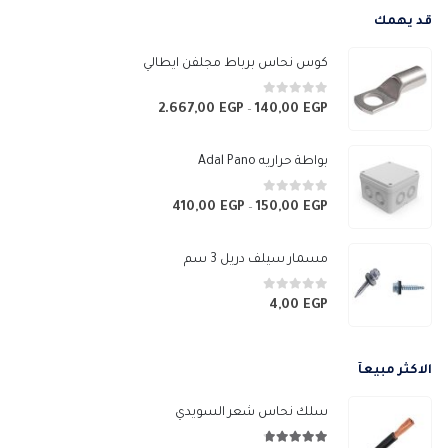
قد يهمك
كوس نحاس برباط مجلفن ايطالي
0
من 5
2.667,00
EGP
140,00
EGP
نطاق
–
السعر:
من
بواطة حراريه Adal Pano
خلال
0
من 5
410,00
EGP
150,00
EGP
نطاق
–
السعر:
من
مسمار سيلف دريل 3 سم
خلال
0
من 5
4,00
EGP
الاكثر مبيعآ
سلك نحاس شعر السويدي