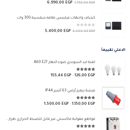
0
من 5
6.990,00
EGP
السعر
السعر
7.750,00
EGP
الأصلي
الحالي
هو:
هو:
كشاف واجهات فيليبس طاقه شمسية 300 وات
6.990,00 EGP.
7.750,00 EGP.
0
من 5
5.400,00
EGP
السعر
السعر
6.000,00
EGP
الأصلي
الحالي
هو:
هو:
الاعلي تقييمآ
5.400,00 EGP.
6.000,00 EGP.
لمبة ليد السويدي ضوء النهار A60 E27
5.00
من 5
155,44
EGP
126,00
EGP
نطاق
–
السعر:
من
فيشة بيميز أرضي 63 أمبير IP44
خلال
5.00
من 5
1.500,00
EGP
1.150,00
EGP
نطاق
–
السعر:
من
قواطع مقولبة ماكسجي غير قابل للضبط الحراري طراز (SGM3-250L)