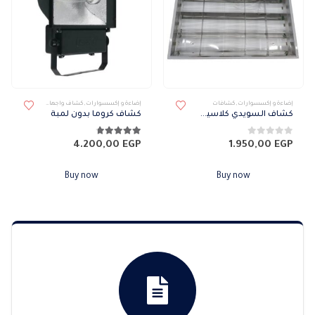
إضاءة و إكسسوارات
,
كشافات
إضاءة و إكسسوارات
,
كشاف واجهات
,
كشافات
,
كشافا
كشاف السويدي كلاسيك مدرج بارز
كشاف كروما بدون لمبة
0
من 5
4.71
من 5
4.200,00
EGP
1.950,00
EGP
Buy now
Buy now