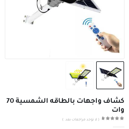
كشاف واجهات بالطاقه الشمسية 70
وات
( لا توجد مراجعات بعد. )
0
من ٪1$s5٪2$s