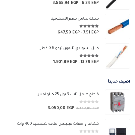
4.67
من 5
3.565,94
EGP
6,24
EGP
نطاق
–
السعر:
من
سلك نحاس شعر الاسلامية
خلال
4.83
من 5
647,50
EGP
7,51
EGP
نطاق
–
السعر:
من
كابل السويدي تليفون ترمو 0.6 قطر
خلال
4.67
من 5
1.901,89
EGP
13,79
EGP
نطاق
–
السعر:
من
اضيف حديثآ
خلال
قاطع هيمل ثابت 3 بول 25 كيلو امبير
0
من 5
3.050,00
EGP
السعر
السعر
3.450,00
EGP
الأصلي
الحالي
هو:
هو:
كشاف واجهات فيليبس طاقه شمسية 400 وات
3.050,00 EGP.
3.450,00 EGP.