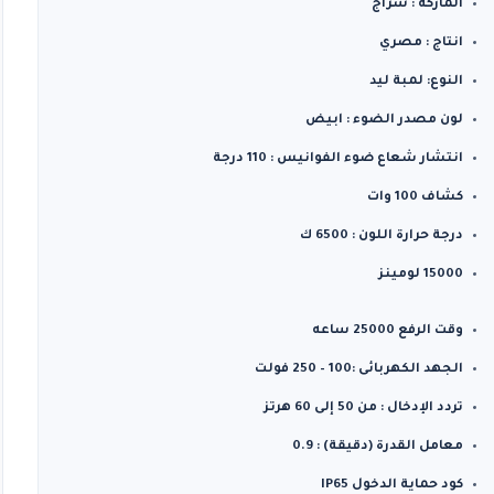
الماركة : سراج
انتاج : مصري
النوع: لمبة ليد
لون مصدر الضوء : ابيض
انتشار شعاع ضوء الفوانيس : 110 درجة
كشاف 100 وات
درجة حرارة اللون : 6500 ك
15000 لومينز
وقت الرفع 25000 ساعه
الجهد الكهربائى :100 – 250 فولت
تردد الإدخال : من 50 إلى 60 هرتز
معامل القدرة (دقيقة) : 0.9
كود حماية الدخول IP65