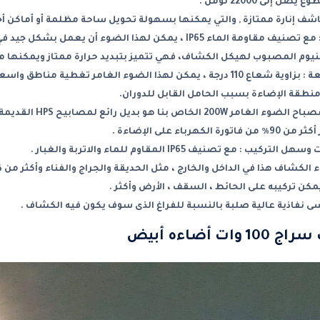
 إلى 22000 لومن .
كاشف إنارة ممتازة , والتي يمكنها بسهولة تحويل ساحة مظلمة أو أماك
IP6 ، يمكن لهذا الضوء أن يعمل بشكل جيد في المناخات الرطبة .
نيوم المصبوب لهيكل الكشاف، فهي تتميز بتبديد حرارة ممتاز ويمكنها مقاو
الضوء الغامر تغطية مناطق واسعة بدون ظل أو وهج .
نطقة الإضاءة بسبب الحامل القابل للدوران.
بنا هو بديل رائع لمصابيح HPS القديمة بقدرة 400 وات .
هرباء على الإضاءة .
: مع تصنيف IP65 المقاوم للماء والاتربة والغبار .
لكشاف هذا في الداخل والخارج ، مثل الحديقة والجراج والفناء وأكثر من ذ
كن تركيبه على الحائط ، السقف ، الأرض وأكثر .
 نفاذية عالية صلبة بالنسبة للفراغ الذى سوف يكون فيه الكشاف .
 أضاءه أبيض