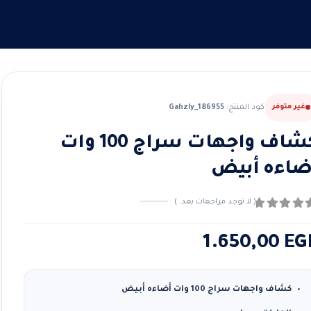
غير متوفر
كود المنتج:
Gahzly_186955
كشاف واجهات سراج 100 وات
ضاءه أبيض
( لا توجد مراجعات بعد. )
ن ٪1$s5٪2$s
1.650,00
EG
كشاف واجهات سراج 100 وات أضاءه أبيض