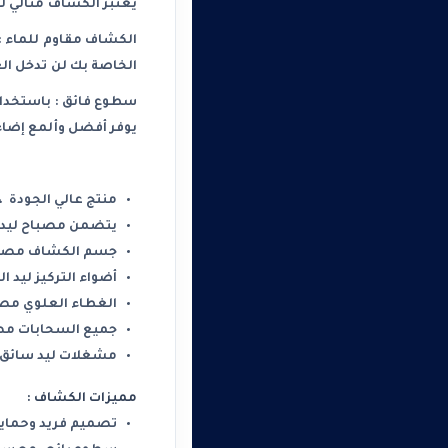
يعتبر الكشاف مثالي ل
الخاصة بك لن تدخل ال
يوفر أفضل وألمع إضاء
منتج عالي الجودة ،
يتضمن مصباح ليد ش
جسم الكشاف مصنوع من الأل
أضواء التركيز ليد 
الغطاء العلوي مصنو
جميع السحابات مصن
مشغلات ليد سائق معزول ليد نطا
مميزات الكشاف :
تصميم فريد وحماية