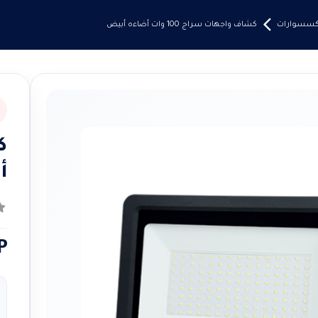
إكسسوارات
كشاف واجهات سراج 100 وات أضاءه أبيض
أ
0
م
P