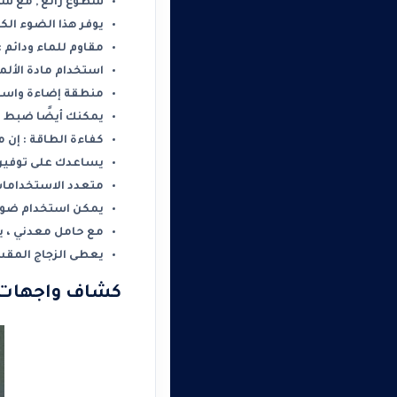
سطوع رائع , مع سطوع يصل
يوفر هذا الضوء ال
مقاوم للماء ودائم : مع تصنيف مقاومة الماء 5
استخدام مادة الألم
منطقة إضاءة واسعة : بزاوية شعاع 110 درجة ، يمكن لهذا 
يمكنك أيضًا ضبط م
كفاءة الطاقة : إن مصباح الضوء الغامر 200W الخاص 
يساعدك على توفير أكثر من 90٪ من فاتورة الك
متعدد الاستخدامات وسهل التركيب 
يمكن استخدام ضوء ا
مع حامل معدني ، يم
يعطى الزجاج المقسى
كشاف واجهات سراج 100 وات