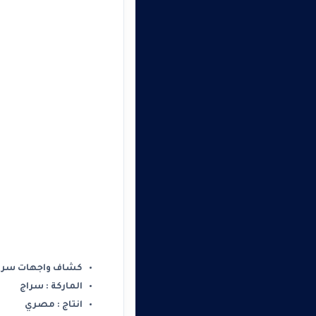
كشاف واجهات سراج 100 وات أضاءه أ
الماركة : سراج
انتاج : مصري