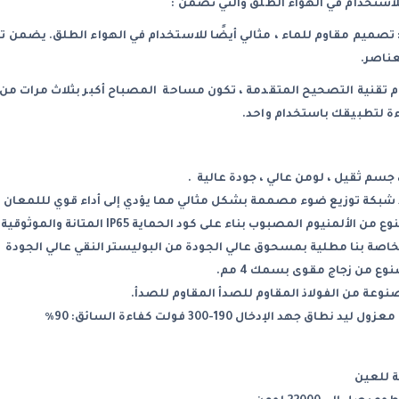
لاستخدام في الهواء الطلق والتي تضمن :
عناصر.
ة لتطبيقك باستخدام واحد.
 جسم ثقيل ، لومن عالي ، جودة عالية .
بكة توزيع ضوء مصممة بشكل مثالي مما يؤدي إلى أداء قوي لللمعان .
منيوم المصبوب بناء على كود الحماية IP65 المتانة والموثوقية.
الخاصة بنا مطلية بمسحوق عالي الجودة من البوليستر النقي عالي الجودة
ع من زجاج مقوى بسمك 4 مم.
وعة من الفولاذ المقاوم للصدأ المقاوم للصدأ.
ق جهد الإدخال 190-300 فولت كفاءة السائق: 90٪
 للعين