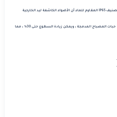
الكشاف مقاوم للماء : تصميم مقاوم للماء ، مثالي أيضًا للاستخدام في الهواء الطلق. يضمن تصنيف IP65 المقاوم للماء أن الأضواء الكاشفة ليد الخارجية
سطوع فائق : باستخدام تقنية التصحيح المتقدمة ، تكون مساحة المصباح أكبر بثلاث مرات من حبات المصباح المدمجة ، ويمكن زيادة السطوع حتى 30٪ ، مما