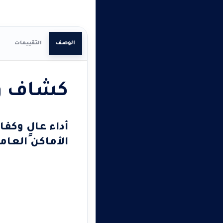
الوصف
التقييمات
ا
كشاف واجهات س
أداء عالٍ وكف
الأماكن العام