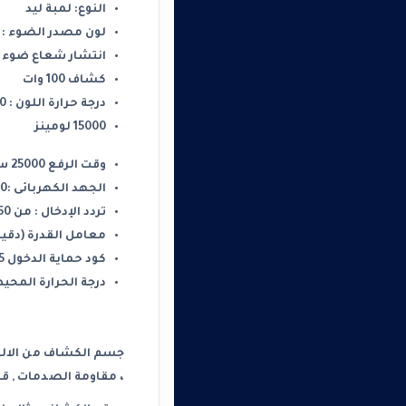
النوع: لمبة ليد
لون مصدر الضوء : 
انتشار شعاع ضوء الفوان
كشاف 100 وات
درجة حرارة اللون : 6500 ك
15000 لومينز
وقت الرفع 25000 ساعه
الجهد الكهربائى :100 – 250 فولت
تردد الإدخال : من 50 إلى 60 هرتز
معامل القدرة (دقيقة) 
كود حماية الدخول IP65
درجة الحرارة المحيطة -40 إلى +50 درج
جسم الكشاف من الالوم
، مقاومة الصدمات , 