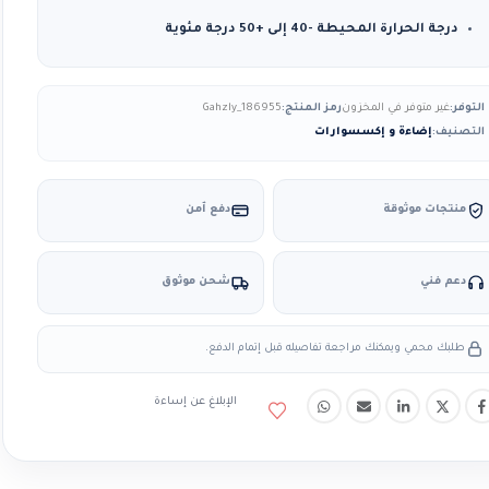
درجة الحرارة المحيطة -40 إلى +50 درجة مئوية
التوفر:
غير متوفر في المخزون
رمز المنتج:
Gahzly_186955
التصنيف:
إضاءة و إكسسوارات
منتجات موثوقة
دفع آمن
دعم فني
شحن موثوق
طلبك محمي ويمكنك مراجعة تفاصيله قبل إتمام الدفع.
الإبلاغ عن إساءة