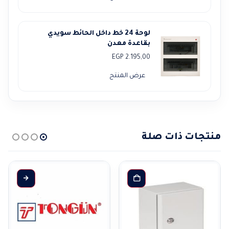
لوحة 24 خط داخل الحائط سويدي
بقاعدة معدن
EGP
2.195,00
عرض المنتج
منتجات ذات صلة
هناك العديد من الأشكال المختلفة لهذا المنتج. يمكن 