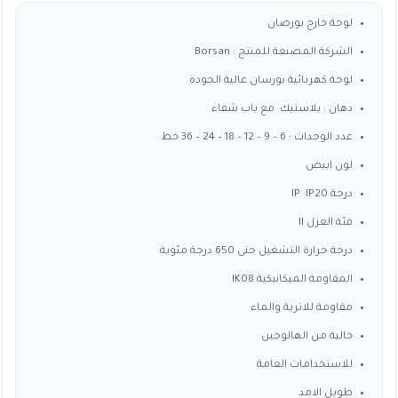
من
لوحة خارج بورصان
الشركة المصنعة للمنتج : Borsan
خلال
لوحة كهربائية بورسان عالية الجودة
دهان : بلاستيك مع باب شفاء
عدد الوحدات : 6 – 9 – 12 – 18 – 24 – 36 خط
لون ابيض
درجة IP :IP20
فئة العزل II
درجة حرارة التشغيل حتى 650 درجة مئوية
المقاومة الميكانيكية IK08
مقاومة للاتربة والماء
خالية من الهالوجين
للاستخدامات العامة
طويل الامد