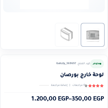
كود المنتج:
Gahzly_369697
متوفر
لوحة خارج بورصان
6
مراجعات
|
إضافة مراجعة
4.33
من ٪1$s5٪2$s
نطاق
1.200,00
EGP
–
350,00
EGP
السعر: