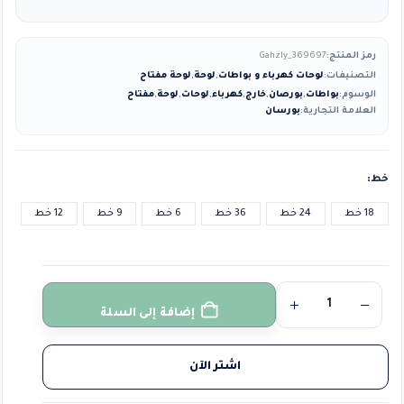
رمز المنتج:
Gahzly_369697
التصنيفات:
لوحات كهرباء و بواطات
,
لوحة
,
لوحة مفتاح
الوسوم:
بواطات
,
بورصان
,
خارج
,
كهرباء
,
لوحات
,
لوحة
,
مفتاح
العلامة التجارية:
بورسان
خط
18 خط
24 خط
36 خط
6 خط
9 خط
12 خط
إضافة إلى السلة
اشتر الآن