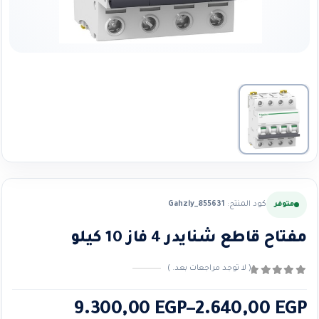
كود المنتج:
Gahzly_855631
متوفر
مفتاح قاطع شنايدر 4 فاز 10 كيلو
( لا توجد مراجعات بعد. )
0
من ٪1$s5٪2$s
نطاق
9.300,00
EGP
–
2.640,00
EGP