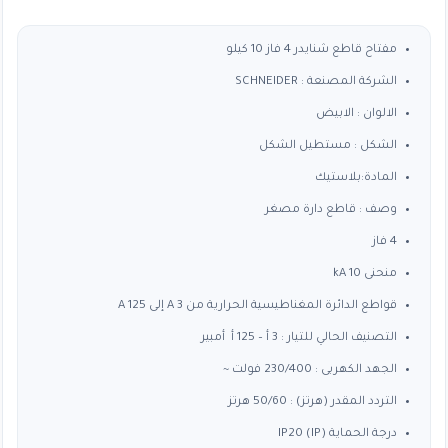
السعر:
من
مفتاح قاطع شنايدر 4 فاز 10 كيلو
الشركة المصنعة : SCHNEIDER
خلال
الالوان : الابيض
الشكل : مستطيل الشكل
المادة:بلاستيك
وصف : قاطع دارة مصغر
4 فاز
منحنى 10 kA
قواطع الدائرة المغناطيسية الحرارية من 3 A إلى 125 A
التصنيف الحالي للتيار : 3 أ – 125 أ أمبير
الجهد الكهربى : 230/400 فولت ~
التردد المقدر (هرتز) : 50/60 هرتز
درجة الحماية (IP) IP20