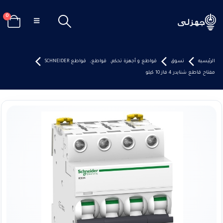
0
الرئيسيه
تسوق
قواطع و أجهزة تحكم
,
قواطع
,
قواطع SCHNEIDER
مفتاح قاطع شنايدر 4 فاز 10 كيلو