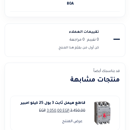
80A
تقييمات العملاء
—
0 تقييم · 0 مراجعة
كن أول من يقيّم هذا المنتج.
قد يناسبك أيضاً
منتجات مشابهة
قاطع هيمل ثابت 3 بول 25 كيلو امبير
السعر
السعر
EGP
3.050,00
EGP
3.450,00
الأصلي
الحالي
عرض المنتج
هو:
هو: