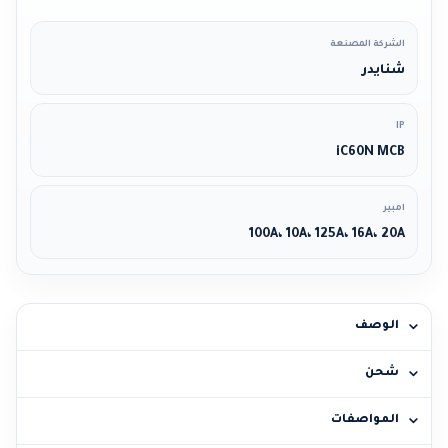
الشركة المصنعة
شنايدر
IP
iC60N MCB
امبير
100A، 10A، 125A، 16A، 20A
الوصف
شحن
المواصفات