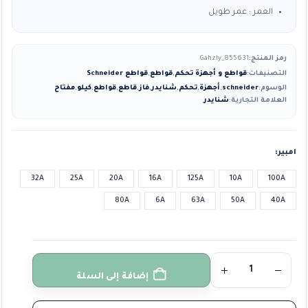
العمر : عمر طويل
رمز المنتج:
Gahzly_855631
التصنيفات:
قواطع و أجهزة تحكم
,
قواطع
,
قواطع Schneider
الوسوم:
schneider
,
أجهزة
,
تحكم
,
شنايدر
,
فاز
,
قاطع
,
قواطع
,
كيلو
,
مفتاح
العلامة التجارية:
شنايدر
امبير
32A
25A
20A
16A
125A
10A
100A
80A
6A
63A
50A
40A
إضافة إلى السلة