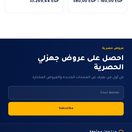
نطاق
33.269,44
EGP
580,00
EGP
–
160,00
EGP
السعر:
من
خلال
عروض حصرية
احصل على عروض جهزلي
الحصرية
كن أول من يعرف عن المنتجات الجديدة والعروض المختارة.