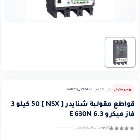
كود المنتج:
Gahzly_392429
غير متوفر
قواطع مقولبة شنايدر [ NSX ] 50 كيلو 3
فاز ميكرو 6.3 E 630N
( لا توجد مراجعات بعد. )
0
من ٪1$s5٪2$s