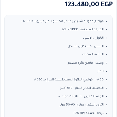
123.480,00
EGP
قواطع مقولبة شنايدر [ NSX ] 50 كيلو 3 فاز ميكرو 6.3 E 630N
الشركة المصنعة : SCHNEIDER
الالوان : الاسود
الشكل : مستطيل الشكل
المادة:بلاستيك
وصف : قاطع دائرة مصغر
3 فاز
50 kA – قواطع الدائرة المغناطيسية الحرارية 630 A
التصنيف الحالي للتيار : 630 أمبير
الجهد الكهربى : 230/400 فولت ~
التردد المقدر (هرتز) : 50/60 هرتز
درجة الحماية (IP) IP20