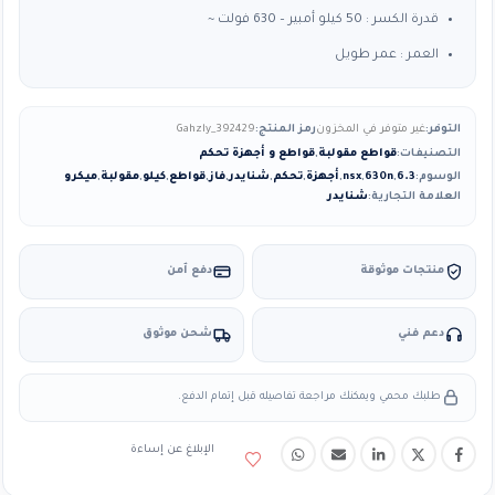
قدرة الكسر : 50 كيلو أمبير – 630 فولت ~
العمر : عمر طويل
التوفر:
غير متوفر في المخزون
رمز المنتج:
Gahzly_392429
التصنيفات:
قواطع مقولبة
,
قواطع و أجهزة تحكم
الوسوم:
6.3
,
630n
,
nsx
,
أجهزة
,
تحكم
,
شنايدر
,
فاز
,
قواطع
,
كيلو
,
مقولبة
,
ميكرو
العلامة التجارية:
شنايدر
منتجات موثوقة
دفع آمن
دعم فني
شحن موثوق
طلبك محمي ويمكنك مراجعة تفاصيله قبل إتمام الدفع.
الإبلاغ عن إساءة