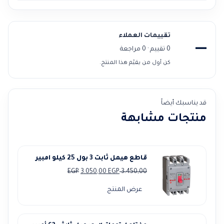
تقييمات العملاء
—
0 تقييم · 0 مراجعة
كن أول من يقيّم هذا المنتج.
قد يناسبك أيضاً
منتجات مشابهة
قاطع هيمل ثابت 3 بول 25 كيلو امبير
السعر
السعر
EGP
3.050,00
EGP
3.450,00
الأصلي
الحالي
عرض المنتج
هو:
هو:
3.050,00 EGP.
3.450,00 EGP.