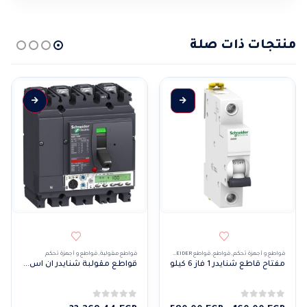
منتجات ذات صلة
هناك العديد من الأشكال المختلفة لهذا المنتج. يمكن اختيار الخيارات على صفحة المنتج
قواطع و أجهزة تحكم
,
قواطع
,
قواطع SCHNEIDER
قواطع مقولبة
,
قواطع و أجهزة تحكم
مفتاح قاطع شنايدر 1 فاز 6 كيلو
قواطع مقولبة شنايدر ان اس اكس ميكرو 5.2 ايه 100 بي 4 فاز
0
من 5
0
من 5