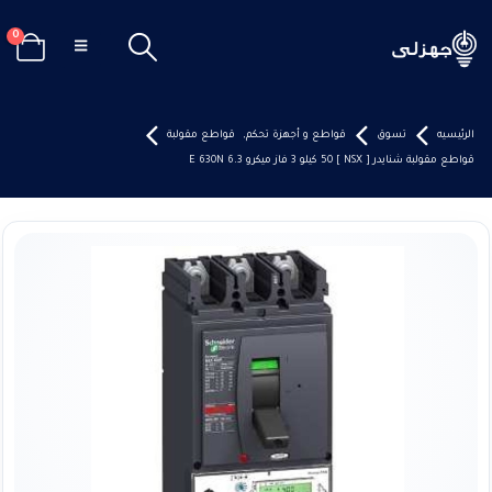
0
الرئيسيه
تسوق
قواطع و أجهزة تحكم
,
قواطع مقولبة
قواطع مقولبة شنايدر [ NSX ] 50 كيلو 3 فاز ميكرو 6.3 E 630N