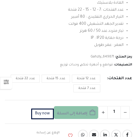
المادة:بلاستيك
عدد الفتحات :7 – 12 – 15 – 22 فتحة
التيار الحراري التقليدي : 80 أمبير
تقدير الجهد التشغيلي 400 فولت
تيار متردد عند 50 / 60 هرتز
درجة حماية IP : IP20
العمر : عمر طويل
رمز المنتج:
Gahzly_649871
التصنيفات:
قواطع و أجهزة تحكم
,
وحدات توزيع
عدد الفتحات
عدد 12 فتحة
عدد 15 فتحة
عدد 22 فتحة
عدد 7 فتحة
إضافة إلى السلة
Buy now
الإبلاغ عن إساءة