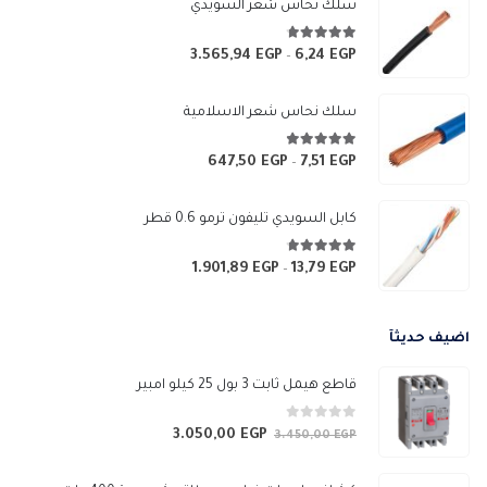
سلك نحاس شعر السويدي
4.67
من 5
3.565,94
EGP
6,24
EGP
نطاق
–
السعر:
من
سلك نحاس شعر الاسلامية
خلال
4.83
من 5
647,50
EGP
7,51
EGP
نطاق
–
السعر:
من
كابل السويدي تليفون ترمو 0.6 قطر
خلال
4.67
من 5
1.901,89
EGP
13,79
EGP
نطاق
–
السعر:
من
اضيف حديثآ
خلال
قاطع هيمل ثابت 3 بول 25 كيلو امبير
0
من 5
3.050,00
EGP
السعر
السعر
3.450,00
EGP
الأصلي
الحالي
هو:
هو: