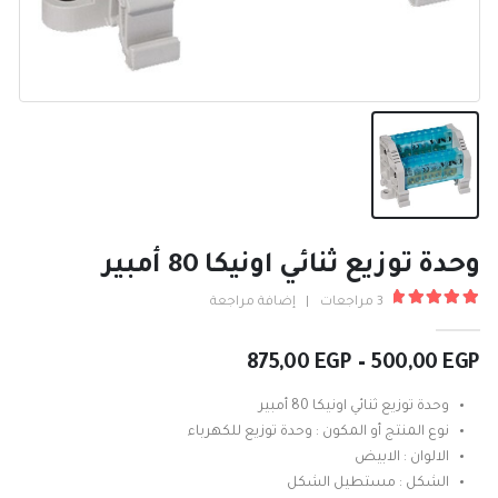
وحدة توزيع ثنائي اونيكا 80 أمبير
3
مراجعات
|
إضافة مراجعة
5.00
من ٪1$s5٪2$s
نطاق
875,00
EGP
–
500,00
EGP
السعر:
من
وحدة توزيع ثنائي اونيكا 80 أمبير
نوع المنتج أو المكون : وحدة توزيع للكهرباء
خلال
الالوان : الابيض
الشكل : مستطيل الشكل