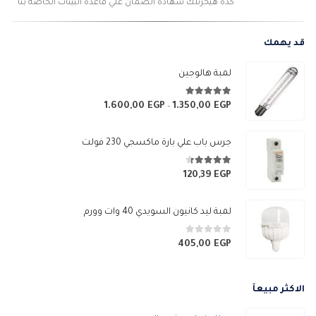
كده هيخزنلك شهاده الضمان علي قاعده البينات الخاصه بنا
قد يهمك
لمبة هالوجين
4.89
من 5
1.600,00
EGP
1.350,00
EGP
نطاق
–
السعر:
من
جرس باب علي بارة ماكسجي 230 فولت
خلال
4.33
من 5
120,39
EGP
لمبة ليد كانيون السويدي 40 وات وورم
0
من 5
405,00
EGP
الاكثر مبيعآ