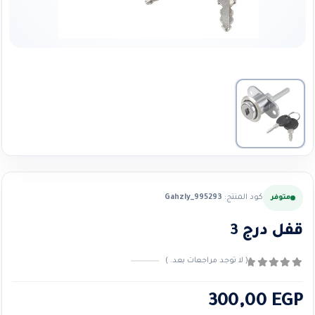
كود المنتج:
Gahzly_995293
متوفر
قفل درج 3
( لا توجد مراجعات بعد. )
0
من ٪1$s5٪2$s
300,00
EGP