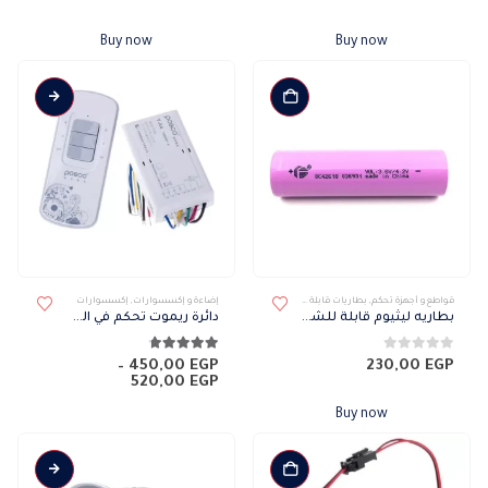
Buy now
Buy now
هناك
قواطع و أجهزة تحكم
,
بطاريات قابلة للشحن
إضاءة و إكسسوارات
,
إكسسوارات
العديد
بطاريه ليثيوم قابلة للشحن
دائرة ريموت تحكم في الضوء
من
الأشكال
0
من 5
4.68
من 5
–
450,00
EGP
230,00
EGP
نطاق
520,00
EGP
المختلفة
السعر:
لهذا
من
Buy now
المنتج.
خلال
يمكن
اختيار