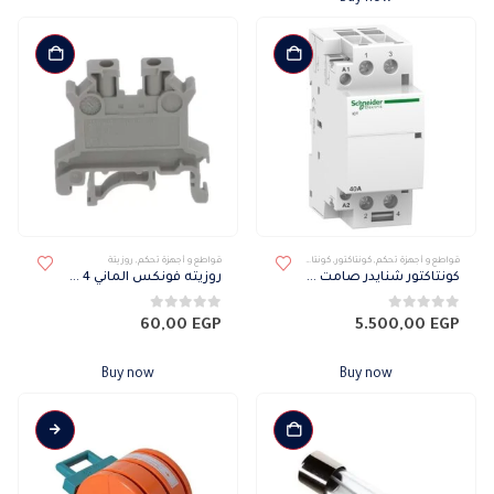
قواطع و أجهزة تحكم
,
كونتاكتور
,
كونتاكتور SCHNEIDER
قواطع و أجهزة تحكم
,
روزيتة
كونتاكتور شنايدر صامت ثنائي 63 أمبير
روزيته فونكس الماني 4 مم
0
من 5
0
من 5
60,00
EGP
5.500,00
EGP
Buy now
Buy now