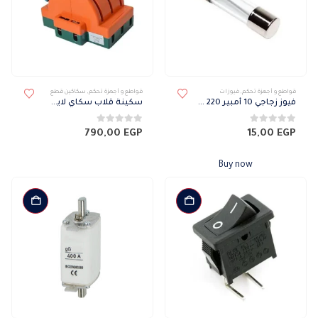
قواطع و أجهزة تحكم
,
فيوزات
قواطع و أجهزة تحكم
,
سكاكين قطع
فيوز زجاجي 10 أمبير 220 فولت
سكينة قلاب سكاي لايت 3 بول 100 أمبير
0
من 5
0
من 5
790,00
EGP
15,00
EGP
Buy now