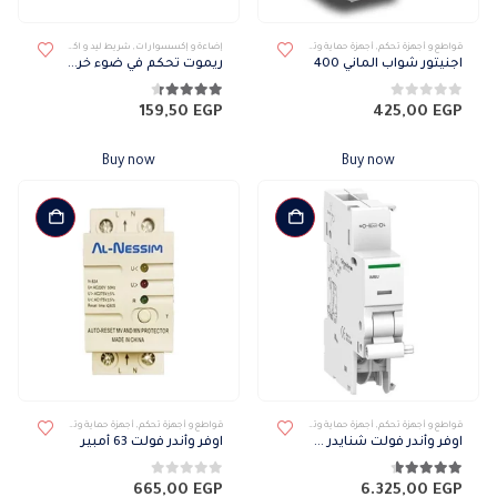
قواطع و أجهزة تحكم
,
أجهزة حماية وتحكم
إضاءة و إكسسوارات
,
شريط ليد و اكسسوارات تركيب
اجنيتور شواب الماني 400
ريموت تحكم في ضوء خرطوم الليد
0
من 5
4.33
من 5
159,50
EGP
425,00
EGP
Buy now
Buy now
قواطع و أجهزة تحكم
,
أجهزة حماية وتحكم
قواطع و أجهزة تحكم
,
أجهزة حماية وتحكم
اوفر وأندر فولت شنايدر 230 فولت
اوفر وأندر فولت 63 أمبير
4.56
من 5
0
من 5
665,00
EGP
6.325,00
EGP