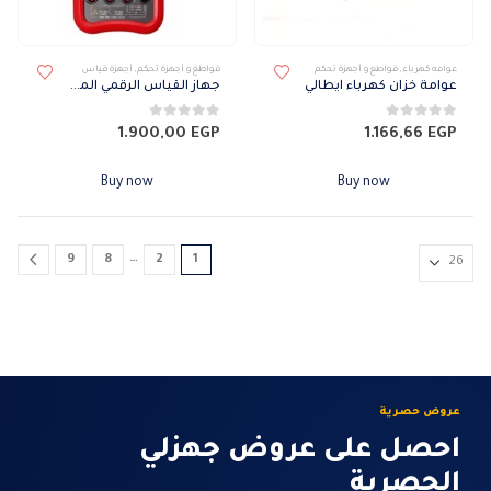
عوامه كهرباء
,
قواطع و أجهزة تحكم
قواطع و أجهزة تحكم
,
أجهزة قياس
عوامة خزان كهرباء ايطالي
جهاز القياس الرقمي المتعدد
0
من 5
0
من 5
1.900,00
EGP
1.166,66
EGP
Buy now
Buy now
…
9
8
2
1
عروض حصرية
احصل على عروض جهزلي
الحصرية