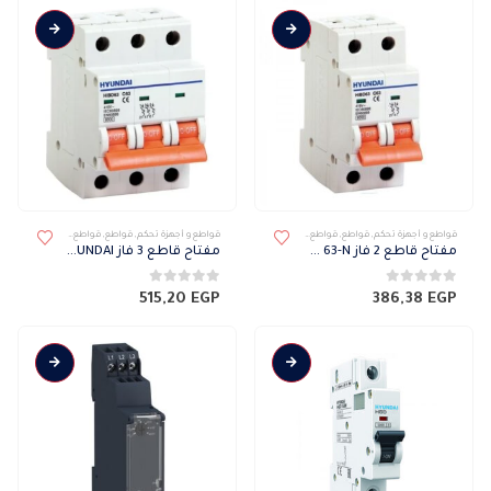
خلال
يمكن
اختيار
الخيارات
على
صفحة
المنتج
قواطع و أجهزة تحكم
,
قواطع
,
قواطع HYUNDAI
قواطع و أجهزة تحكم
,
قواطع
,
قواطع HYUNDAI
مفتاح قاطع 2 فاز HIBD 63-N
مفتاح قاطع 3 فاز HYUNDAI
0
من 5
0
من 5
515,20
EGP
386,38
EGP