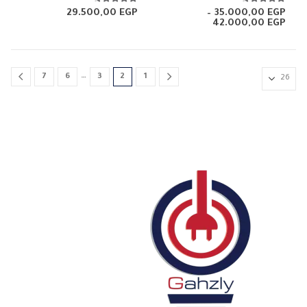
الأشكال
4.46
من 5
4.50
من 5
29.500,00
EGP
–
35.000,00
EGP
نطاق
42.000,00
EGP
المختلفة
السعر:
لهذا
من
المنتج.
خلال
يمكن
…
7
6
3
2
1
اختيار
الخيارات
على
صفحة
المنتج