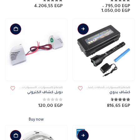
4.68
من 5
4.63
من 5
4.206,55
EGP
–
795,00
EGP
نطاق
1.050,00
EGP
السعر:
من
خلال
إضاءة و إكسسوارات
,
كشافات
,
كشافات خارجى
,
كشافات محمولة
إضاءة و إكسسوارات
,
أكسسوارات
,
كشافات
,
كشافات 
كشاف يدوي
دويل كشاف الكتروني
4.58
من 5
0
من 5
120,00
EGP
816,65
EGP
Buy now