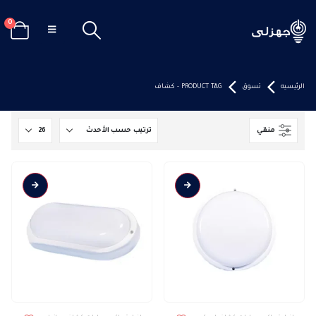
0
الرئيسيه
تسوق
PRODUCT TAG -
كشاف
منقي
هناك
هناك