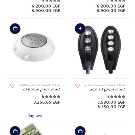
الأشكال
الأشكال
4.22
من 5
4.56
من 5
–
6.200,00
EGP
–
6.200,00
EGP
نطاق
نطاق
8.900,00
EGP
8.900,00
EGP
المختلفة
المختلفة
السعر:
السعر:
لهذا
لهذا
من
من
المنتج.
المنتج.
خلال
خلال
يمكن
يمكن
اختيار
اختيار
الخيارات
الخيارات
على
على
صفحة
صفحة
المنتج
المنتج
هناك
إضاءة و إكسسوارات
,
كشاف شوارع
,
كشافات
,
كشافات خارجى
إضاءة و إكسسوارات
,
كشاف مانع مياة
,
كشافات
,
كشاف
العديد
كشاف شوارع ليد مضرب السويدي
كشاف حمام سباحه لطش ٥٠ وات ليد ٧ لون
من
الأشكال
4.47
من 5
4.63
من 5
3.266,65
EGP
–
3.580,00
EGP
نطاق
5.350,00
EGP
المختلفة
السعر:
لهذا
من
Buy now
المنتج.
خلال
يمكن