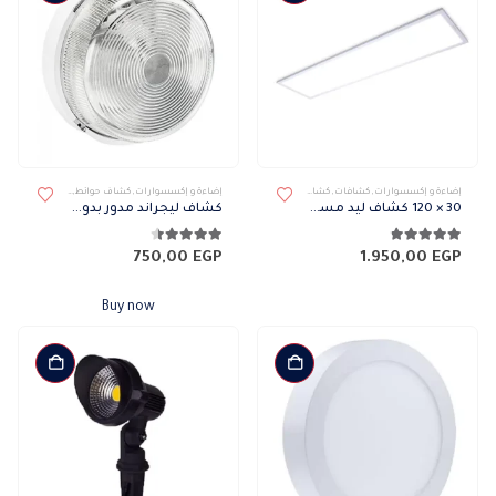
إضاءة و إكسسوارات
,
كشافات
,
كشافات داخلى
إضاءة و إكسسوارات
,
كشاف حوائط
,
كشافات
,
كشافات 
30 × 120 كشاف ليد مستطيل فيليبس
كشاف ليجراند مدور بدون لمبة
4.74
من 5
4.42
من 5
750,00
EGP
1.950,00
EGP
Buy now