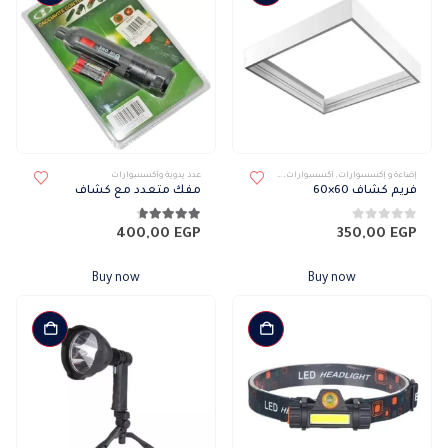
اختيار
الخيارات
على
صفحة
المنتج
إضاءة و إكسسوارات
,
أكسسوارات
,
كشافات
,
كشافات خارجى
عدد يدوية وأكسسوارات
فريم كشاف 60×60
مفك متعدد مع كشاف
0
من 5
4.63
من 5
400,00
EGP
350,00
EGP
Buy now
Buy now