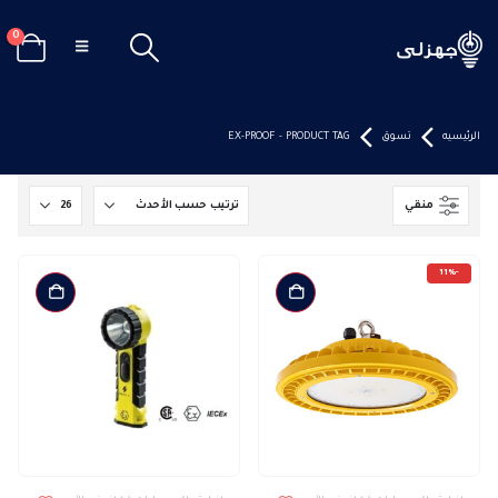
0
الرئيسيه
تسوق
PRODUCT TAG -
EX-PROOF
منقي
-11%