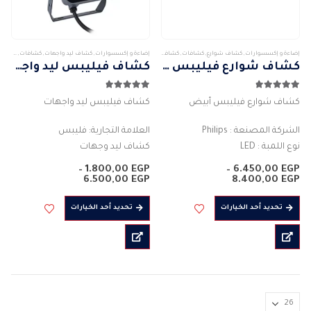
صفحة
المنتج
إضاءة و إكسسوارات
,
كشاف شوارع
,
كشافات
,
كشافات خارجى
إضاءة و إكسسوارات
,
كشاف ليد واجهات
,
كشافات
,
كشافات
كشاف شوارع فيليبس أبيض
كشاف فيليبس ليد واجهات أبيض
4.80
من 5
4.80
من 5
كشاف شوارع فيليبس أبيض
كشاف فيليبس ليد واجهات
الشركة المصنعة : Philips
العلامة التجارية: فليبس
نوع اللمبة : LED
كشاف ليد وجهات
التطبيق الأساسي: إلاضاءة الخارجية
مستطيل الشكل
–
1.800,00
EGP
–
6.450,00
EGP
( اضاءة شوارع )
نطاق
نطاق
اللون : الابيض مع الاسود
6.500,00
EGP
8.400,00
EGP
السعر:
السعر:
مادة الجسم سبائك الألومنيوم
الاضاءة : الابيض – الابيض الدافىء
من
من
هناك
هناك
تحديد أحد الخيارات
تحديد أحد الخيارات
والزجاج
القوة الفعلية للكشاف : 30 واط -…
العديد
العديد
خلال
خلال
القوة الفعلية : 70
من
من
التدفق…
الأشكال
الأشكال
المختلفة
المختلفة
لهذا
لهذا
المنتج.
المنتج.