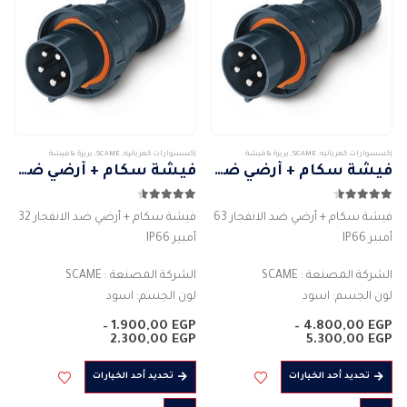
يمكن
اختيار
الخيارات
على
صفحة
المنتج
إكسسوارات كهربائيه
,
SCAME
,
بريزة & فيشة
إكسسوارات كهربائيه
,
SCAME
,
بريزة & فيشة
فيشة سكام + أرضي ضد الانفجار 63 أمبير IP66
فيشة سكام + أرضي ضد الانفجار 32 أمبير IP66
4.50
من 5
4.50
من 5
فيشة سكام + أرضي ضد الانفجار 63
فيشة سكام + أرضي ضد الانفجار 32
أمبير IP66
أمبير IP66
الشركة المصنعة : SCAME
الشركة المصنعة : SCAME
لون الجسم: اسود
لون الجسم: اسود
المادة : بلاستيك
المادة : بلاستيك
–
1.900,00
EGP
–
4.800,00
EGP
التصنيف الحالي للتيار (A) : 63 امبير
نطاق
التصنيف الحالي للتيار (A) : 63 امبير
نطاق
2.300,00
EGP
5.300,00
EGP
السعر:
السعر:
درجة الحماية : IP66
درجة الحماية : IP66
من
من
هناك
هناك
تحديد أحد الخيارات
تحديد أحد الخيارات
…
…
العديد
العديد
خلال
خلال