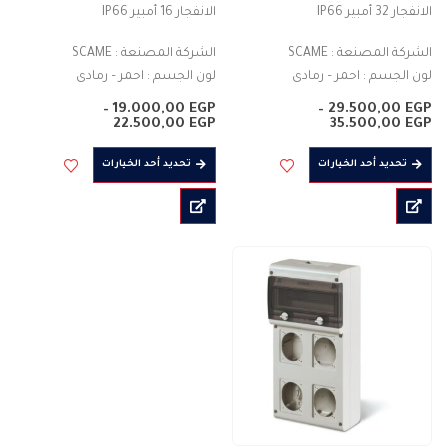
الانفجار 32 أمبير IP66
الانفجار 16 أمبير IP66
الشركة المصنعة : SCAME
الشركة المصنعة : SCAME
لون الجسم : احمر – رمادى
لون الجسم : احمر – رمادى
المادة : بلاستيك
المادة : بلاستيك
–
19.000,00
EGP
–
29.500,00
EGP
موصل عمودى
نطاق
موصل عمودى
نطاق
22.500,00
EGP
35.500,00
EGP
السعر:
السعر:
المادة : بلاستيك
المادة : بلاستيك
من
من
هناك
هناك
تحديد أحد الخيارات
تحديد أحد الخيارات
درجة الحماية…
درجة الحماية…
العديد
العديد
خلال
خلال
من
من
الأشكال
الأشكال
المختلفة
المختلفة
لهذا
لهذا
المنتج.
المنتج.
يمكن
يمكن
اختيار
اختيار
الخيارات
الخيارات
على
على
صفحة
صفحة
المنتج
المنتج