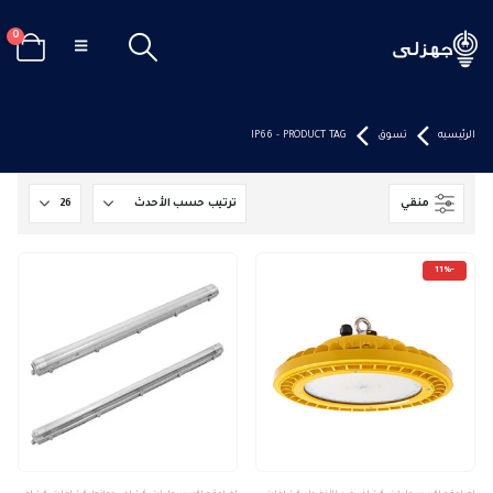
0
الرئيسيه
تسوق
PRODUCT TAG -
IP66
منقي
-11%