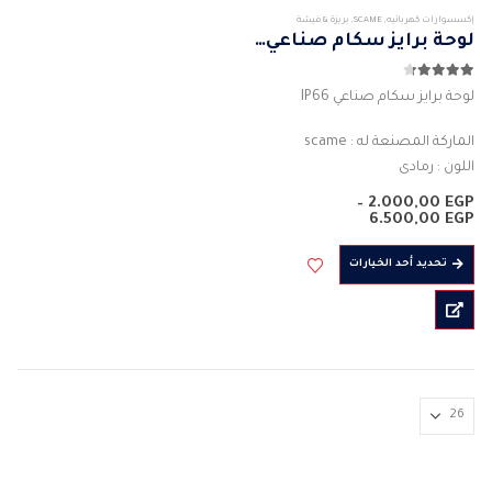
إكسسوارات كهربائيه
,
SCAME
,
بريزة & فيشة
لوحة برايز سكام صناعي IP66
4.25
من 5
لوحة برايز سكام صناعي IP66
الماركة المصنعة له : scame
اللون : رمادى
المادة : بلاستيك
–
2.000,00
EGP
التبيت : على الحائط
نطاق
6.500,00
EGP
السعر:
3HOLES – 4 HOLES – 6HOLES
من
هناك
تحديد أحد الخيارات
القوة الفعلية له :…
العديد
خلال
من
الأشكال
المختلفة
لهذا
المنتج.
يمكن
اختيار
الخيارات