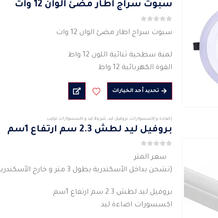
سبوت سراج اطار مضئ الوان 12 وات
0
من 5
سبوت سراج اطار مضئ الوان 12 وات
لمبة سطحية ثنائية اللون 12 واط
القوة الكهربائية 12 واط
الجهد 220 فولت -240 فولت
هناك
تحديد أحد الخيارات
نوع الاضاءة : ليد
العديد
درجة حرارة اللون 5000-6500…
من
إضاءة و إكسسوارات
,
بروفيل ليد
,
شريط ليد و اكسسوارات تركيب
الأشكال
بروفيل ليد لطش 2.3 سم ارتفاع 1سم
المختلفة
لهذا
0
من 5
سعر المتر
المنتج.
(تشحن بداخل الأسكندرية بطول 3 متر و خارج الأسكندرية يشحن العود الواحد ثلاث قطع كل قطعة متر)
يمكن
اختيار
بروفيل ليد لطش 2.3 سم ارتفاع 1سم
الخيارات
اكسسورات اضاءة ليد
على