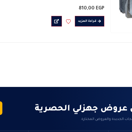
نوع الإشارة ثابت
810,00
EGP
مفتاح كهربائى بدون لمبة
لون مصدر الضوء : البرتقالى _ الاحمر _…
قراءة المزيد
 عروض جهزلي الحصرية
جات الجديدة والعروض المختارة.