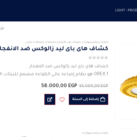
LIGHT
PRODU
تر
إضاءة و إكسسوارات
,
كشاف ضد الأنفجار
,
كشافات
,
كشافات خارجى
كشاف هاى باى ليد زالوكس ضد الانفجار
0
من 5
كشاف هاى باى ليد زالوكس ضد الانفجار
OREX 1 هو نظام إضاءة عالي الكفاءة مصمم للبيئات 
النحاس وغطاء زجاجي مقوى، مما يجعله مقاومًا…
السعر
السعر
58.000,00
EGP
65.000,00
EGP
الأصلي
الحالي
هو:
هو:
إضافة إلى السلة
58.000,00 EGP.
65.000,00 EGP.
إضاءة و إكسسوارات