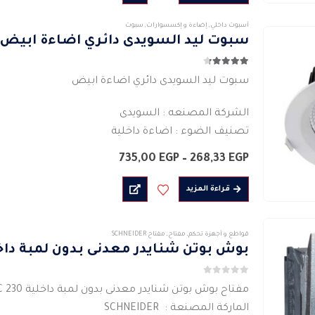
خلال
أسبوت داخلي
,
إضاءة و إكسسوارات
,
سبوت
سبوت ليد السويدى دائري اضاءة ابيض
4.22
من 5
سبوت ليد السويدى دائري اضاءة ابيض
الشركة المصنعه : السويدى
تصنيف الضوء : اضاءة داخلية
نوع اللمبة : LED
نطاق
735,00
EGP
–
268,33
EGP
القوة الفعلية : ( 6واط – 12 واط – 30واط )
السعر:
من
…
قراءة المزيد
خلال
قواطع و أجهزة تحكم
,
مفتاح
,
مفتاح SCHNEIDER
بوش بوتن شنايدر معدنى بدون لمبة داخ
0
من 5
مفتاح بوش بوتن شنايدر معدنى بدون لمبة داخلية 230 VAC
الماركة المصنعة : SCHNEIDER