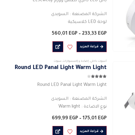
بانل LED دائري لطش وورم ELSewedy
الشركة المصنعة : السويدى
لوحة LED كلاسيكية
الشكل : دائرى
نطاق
560,01
EGP
–
233,33
EGP
لون الجسم للكشاف :أبيض
السعر:
من
القوة الفعلية للمنتج : 6 واط – 12 واط -…
قراءة المزيد
خلال
أسبوت داخلي
,
إضاءة و إكسسوارات
,
سبوت
Round LED Panal Light Warm Light
4.00
من 5
Round LED Panal Light Warm Light
الشركة المصنعة : السويدى
نوع الاضاءة : Warm light
القدرة الفعلية (واط) 3 واط / 6 واط / 12 واط / 18 واط /…
نطاق
699,99
EGP
–
175,01
EGP
السعر:
من
قراءة المزيد