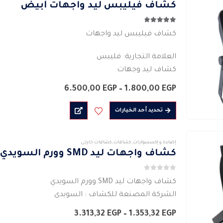
كشاف فيليبس ليد واجهات أبيض
الأشكال
المختلفة
4.80
من 5
لهذا
كشاف فيليبس ليد واجهات
المنتج.
العلامة التجارية: فليبس
يمكن
كشاف ليد وجهات
اختيار
مستطيل الشكل
الخيارات
نطاق
6.500,00
EGP
–
1.800,00
EGP
اللون : الابيض مع الاسود
السعر:
على
من
هناك
الاضاءة : الابيض – الابيض الدافىء
صفحة
تحديد أحد الخيارات
العديد
القوة الفعلية للكشاف : 30 واط -…
المنتج
خلال
من
إضاءة و إكسسوارات
,
كشافات
,
كشافات خارجى
الأشكال
كشاف واجهات ليد SMD وورم السويدي
المختلفة
لهذا
0
من 5
كشاف واجهات ليد SMD وورم السويدي
المنتج.
الشركة المصنعة للكشاف : السويدى
يمكن
نوع الاضاءة : LED
اختيار
نطاق
3.313,32
EGP
–
1.353,32
EGP
القوة الفعلية للكشاف :50 واط – 100 واط – 150 واط – 200 واط
السعر: