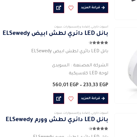
الخيارات
من
…
قراءة المزيد
على
خلال
صفحة
المنتج
أسبوت خارجي
,
إضاءة و إكسسوارات
,
سبوت
بانل LED دائري لطش ابيض ELSewedy
4.43
من 5
بانل LED دائري لطش ابيض ELSewedy
الشركة المصنعة : السويدى
لوحة LED كلاسيكية
الشكل : دائرى
نطاق
560,01
EGP
–
233,33
EGP
لون الجسم للكشاف :أبيض
السعر:
من
القوة الفعلية للمنتج : 6 واط – 12 واط -…
قراءة المزيد
خلال
أسبوت خارجي
,
إضاءة و إكسسوارات
,
سبوت
بانل LED دائري لطش وورم ELSewedy
4.29
من 5