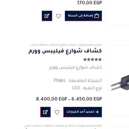
يصلح…
170,00
EGP
صفحة
المنتج
إضافة إلى السلة
إضاءة و إكسسوارات
,
كشاف شوارع
,
كشافات
,
كشافات خارجى
كشاف شوارع فيليبس وورم
4.89
من 5
كشاف شوارع فيليبس وورم
الشركة المصنعة : Philips
نوع اللمبة : LED
التطبيق الأساسي: إلاضاءة الخارجية ( اضاءة شوارع )
نطاق
8.400,00
EGP
–
6.450,00
EGP
مادة الجسم سبائك الألومنيوم والزجاج
السعر:
من
هناك
القوة الفعلية : 70
تحديد أحد الخيارات
العديد
التدفق…
خلال
من
إضاءة و إكسسوارات
,
كشاف ليد واجهات
,
كشافات
,
كشافات خارجى