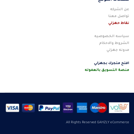
عن الشركه
تواصل معنا
نقاط حهزلي
سياسه الخصوصيه
الشروط والاحكام
مدونه جهزلي
افتح متجرك بجهزلي
منصة التسويق بالعموله
All Rights Reserved GAHZLY eCommerce.