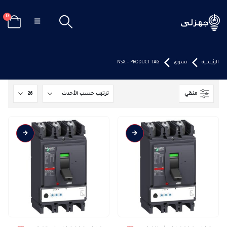
0
الرئيسيه
تسوق
PRODUCT TAG -
NSX
منقي