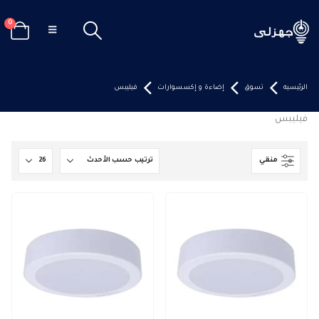
0
الرئيسيه
تسوق
إضاءة و إكسسوارات
فيليبس
فيليبس
منقي