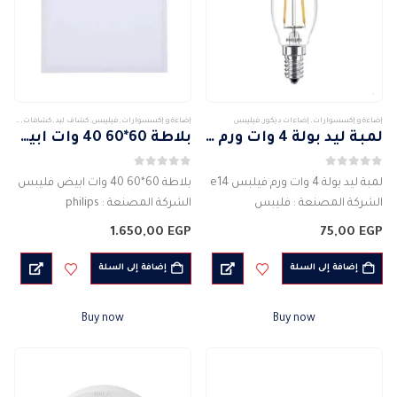
إضاءة و إكسسوارات
,
إضاءات ديكور
,
فيليبس
إضاءة و إكسسوارات
,
فيليبس
,
كشاف ليد
,
كشافات
,
كشافا
لمبة ليد بولة 4 وات ورم فيلبس e14
بلاطة 60*60 40 وات ابيض فليبس
0
من 5
0
من 5
لمبة ليد بولة 4 وات ورم فيلبس e14
بلاطة 60*60 40 وات ابيض فليبس
الشركة المصنعة : فليبس
الشركة المصنعة : philips
نوع الاضاءة : مصابيح LED
النوع: كشاف ليد مربع الشكل
1.650,00
EGP
75,00
EGP
النوع الأساسي: E27
القدرة الفعلية : 40 واط
غطاء برغي إديسون صغير (E14)
30×120 – أبعاد المنتج : ابعادة : 60…
إضافة إلى السلة
إضافة إلى السلة
القدرة الفعلية للمصباح :…
Buy now
Buy now