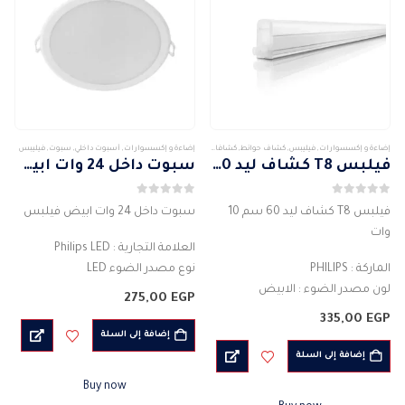
إضاءة و إكسسوارات
,
فيليبس
,
كشاف حوائط
,
كشافات
,
كشافات خارجى
إضاءة و إكسسوارات
,
أسبوت داخلي
,
سبوت
,
فيليبس
فيلبس T8 كشاف ليد 60 سم 10 وات
سبوت داخل 24 وات ابيض فيلبس
0
من 5
0
من 5
فيلبس T8 كشاف ليد 60 سم 10
سبوت داخل 24 وات ابيض فيلبس
وات
العلامة التجارية : Philips LED
الماركة : PHILIPS
نوع مصدر الضوء LED
لون مصدر الضوء : الابيض
النوع :سبوت داخلي
275,00
EGP
نوع العدسة : غطاء
الخامة: بلاستيك
335,00
EGP
كشاف القدرة الفعلية له : 10 واط
شكل اللمبة : مستدير
إضافة إلى السلة
ight لون المصدر…
اللون: ضوء نهاري بارد اضاءة أبيض…
إضافة إلى السلة
Buy now