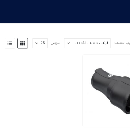
تيب حسب:
عرض: