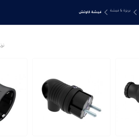
بريزة & فيشة
فيشة كاوتش
تر