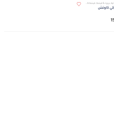
يه
,
بريزة & فيشة
,
فيشة كاوتش
تركي كاوتش
1