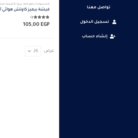
إكسسوارات كهربائيه
,
بريزة & فيشة
,
فيشة 
تواصل معنا
تسجيل الدخول
4.25
من 5
105,00
EGP
إنشاء حساب
عرض: