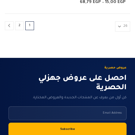
الأشكال
4.67
من 5
نطاق
68,79
EGP
–
15,00
EGP
السعر:
المختلفة
من
لهذا
خلال
المنتج.
2
1
يمكن
اختيار
الخيارات
على
صفحة
المنتج
عروض حصرية
احصل على عروض جهزلي
الحصرية
كن أول من يعرف عن المنتجات الجديدة والعروض المختارة.