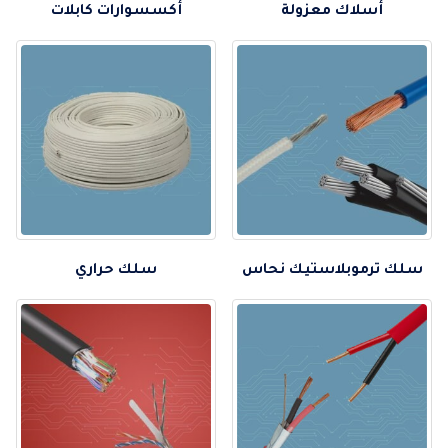
أسلاك معزولة
أكسسوارات كابلات
سلك ترموبلاستيك نحاس
سلك حراري