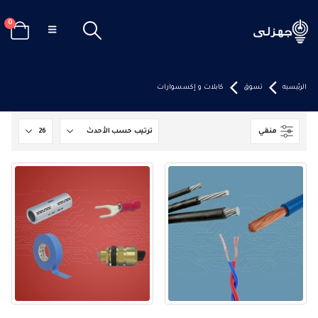
0
الرئيسيه
تسوق
كابلات و إكسسوارات
منقي