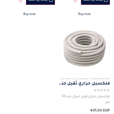
إضافة إلى السلة
إضافة إلى السلة
ايثلين
مادة التنفيذ: نايلون
اللون: الابيض
تستخدم لسحب الاسلاك على
Buy now
Buy now
حماية الأسلاك الكهربائية الداخلية
حسب الزاوية المطلوبة
تصميم متفوق
طويلة الامد
وزن…
جودة…
كابلات و إكسسوارات
,
فليكسبل حرارى بلاستيك
,
مجرى فليكسبل
,
مجرى ومواسير كابلات
فلكسبل حراري ثقيل جنرال جدة 14مم
0
من 5
فلكسبل حراري ثقيل جنرال جدة 14
مم
المقاس: 14 مم
401,50
EGP