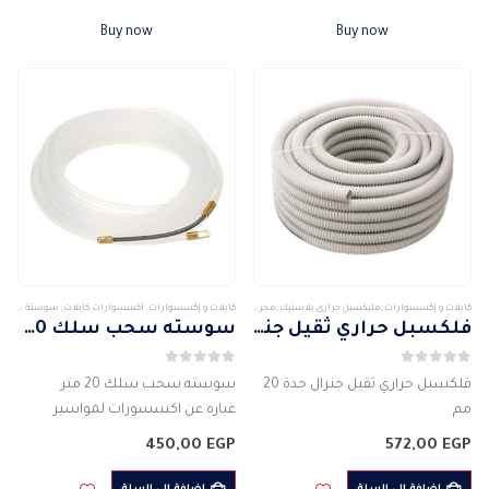
اللون: الابيض
اللون: الابيض
Buy now
Buy now
حماية الأسلاك الكهربائية الداخلية
حماية الأسلاك الكهربائية الداخلية
تصميم متفوق
تصميم متفوق
وزن…
وزن…
كابلات و إكسسوارات
,
فليكسبل حرارى بلاستيك
,
مجرى فليكسبل
,
كابلات و إكسسوارات
,
مجرى ومواسير كابلات
أكسسوارات كابلات
,
سوستة سحب
فلكسبل حراري ثقيل جنرال جدة 20 مم
سوسته سحب سلك 20 متر
0
من 5
0
من 5
فلكسبل حراري ثقيل جنرال جدة 20
سوسته سحب سلك 20 متر
مم
عباره عن اكسسورات لمواسير
المقاس: 20 مم
الكهرباء
450,00
EGP
572,00
EGP
الطول: 30 متر
الطول: 20 م
المواد: مصنوعة من جودة عالية بولى
قطر: 4 مم