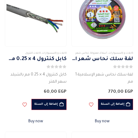
كابلات و إكسسوارات
,
أسلاك معزولة
,
نحاس شعر
كابلات و إكسسوارات
,
كابلات كنترول
لفة سلك نحاس شعر الإسلامية 1 مم
كابل كنترول 4 × 0.25 مم بالشيلد
0
من 5
0
من 5
لفة سلك نحاس شعر الإسلامية 1
كابل كنترول 4 × 0.25 مم بالشيلد
مم
سعر المتر
الشركة المصنعة للمنتج :
الغلاف الخارجي رمادى PVC
60,00
EGP
770,00
EGP
الإسلامية
النوع : كابل تحكم
سلك أحادي PVC مرن
عدد النوى 4
إضافة إلى السلة
إضافة إلى السلة
خال من الهالوجين
غمد اللون الاسود
ماده الموصل : النحاس
مادة موصل النحاس
Buy now
Buy now
مرن
مادة العزل PVC
الجهد الكهربائى المقدر :…
…