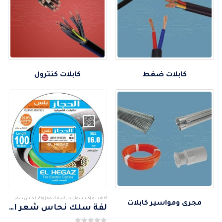
كابلات ضغط
كابلات كنترول
كابلات و إكسسوارات
,
أسلاك معزولة
,
نحاس شعر
مجرى ومواسير كابلات
لفة سلك نحاس شعر الحجاز 16مم