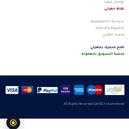
تواصل معنا
نقاط حهزلي
سياسه الخصوصيه
الشروط والاحكام
مدونه جهزلي
افتح متجرك بجهزلي
منصة التسويق بالعموله
All Rights Reserved GAHZLY eCommerce.