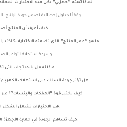
لأن جودة المنتج هي وجهنا أمام العميل، ولأن الأمان الكهربائي لا يقبل التجربة في منازلكم.
لماذا تهتم “جهزلي” بكل هذه الاختبارات المعقد
يتم اختبار عينات عشوائية من كل شحنة (Batch) وفقاً لجداول إحصائية تضمن جودة الإنتاج بالكامل.
عبر التغليف الأصلي ووجود “باركود” التتبع الذي يثبت مروره بمراحل الجودة.
كيف أعرف أن المنتج أص
اختباراتنا تهدف لضمان عمل المنتج بكفاءة لمدة لا تقل عن 10 سنوات في ظروف التشغيل العادية.
ما هو “عمر المنتج” الذي تضمنه الاختبارات؟
بكل تأكيد؛ نختبر استقرار إشارة الـ Wi-Fi وسرعة استجابة الأوامر الصوتية.
تُستبعد تماماً وتُعاد للمصنع مع تقرير فني مفصل لتعديل خطوط الإنتاج.
ماذا نفعل بالمنتجات التي تف
نعم، الأسلاك عالية الجودة (النحاس النقي) تقلل المقاومة والحرارة، مما يساهم في التوفير.
هل تؤثر جودة السلك على استهلاك الكهرباء؟
التي لا تنكسر.
كيف نختبر قوة “المفكات والبنسات”؟
عبر ا
نعم، نختبر مقاومة الطلاء للخدش وتغير اللون ليناسب ذوق “المينيماليزم” والأناقة.
هل الاختبارات تشمل الشكل ا
عبر ضمان ثبات التوصيل ومنع “الذبذبات” التي قد تضر بوردات الأجهزة الإلكترونية.
كيف تساهم الجودة في حماية الأجهزة 