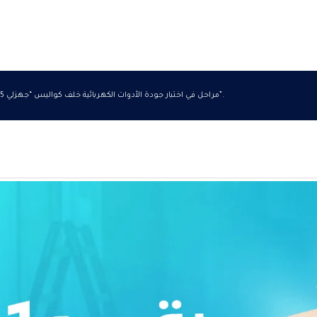
5 مراحل في اختبار جودة الأدوات الكهربائية خلف كواليس “جهزلي”.