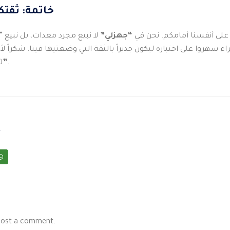
خاتمة: ثقتك
لى أنفسنا أمامكم. نحن في
“جهزلي”
لا نبيع مجرد معدات، بل نبيع 
اء سهروا على اختباره ليكون جديراً بالثقة التي وضعتيها فينا. شكراً لأ
.
“جهزلي”
ل
t
post a comment.