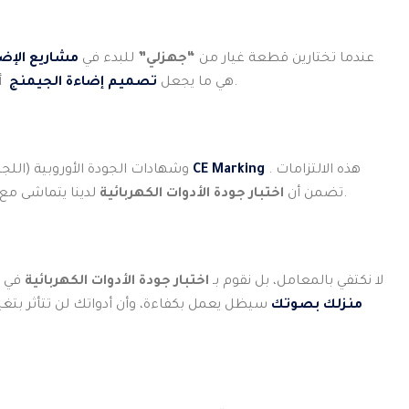
عندما تختارين قطعة غيار من
“جهزلي”
للبدء في
مشاريع الإض
مستقرة وبدون “رفرفة” ضوئية قد تفسد التصوير أو ترهق العين.
هي ما يجعل
تصميم إضاءة الجيمنج
أ
. هذه الالتزامات
CE Marking
(اللجنة الدولية للكهرباء التقنية) وشهادات الجودة الأوروبية
لدينا يتماشى مع أحدث ما وصل إليه العلم في هندسة الأمان والموثوقية، مما يمنحكِ منتجاً عالمياً بلمسة محلية.
تضمن أن
اختبار جودة الأدوات الكهربائية
لا نكتفي بالمعامل، بل نقوم بـ
اختبار جودة الأدوات الكهربائية
في ظ
منزلك بصوتك
سيظل يعمل بكفاءة، وأن أدواتك لن تتأثر بتغي