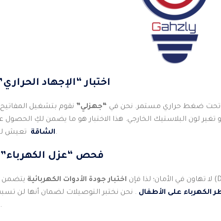
1. اختبار “الإجهاد الحرار
تحت ضغط حراري مستمر. نحن في
“جهزلي”
نقوم بتشغيل المفاتيح
 تغير لون البلاستيك الخارجي. هذا الاختبار هو ما يضمن لكِ الحصول 
تعيش لسنوات دون تراجع في الأداء.
الشاقة
2. فحص “عزل الكهرباء”
لا تهاون في الأمان؛ لذا فإن
اختبار جودة الأدوات الكهربائية
يتضمن فحص قوة العزل ا
 الكهرباء على الأطفال
. نحن نختبر التوصيلات لضمان أنها لن تسبب “
مهما طال زمن استخدامها.