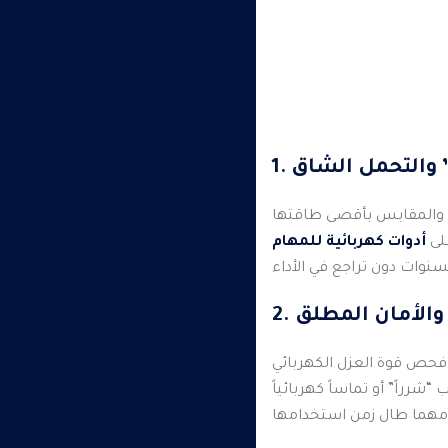
ي” والتحمل الشاق
 والمقابس بأقصى طاقتها
على
أدوات كهربائية للمهام
 والأمان المطلق
لكهربائي (Dielectric Testing). نستخدم أجهزة متطورة لقياس مدى قدرة
شرراً” أو تماساً كهربائياً