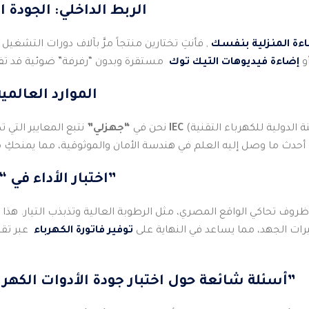
3. الربط الداخلي: الجودة
اءة المنزلية بنفسك
, فأنتِ تختارين منتجاً مرَّ بآلاف دورات التشغيل
و
إضاءة فيديوهات التيك توك
4. الموارد العالم
IEC
نتبع المعايير التي تضعها الهيئات الدولية مثل
نحن في
“جهزلي”
5. اختبار الأداء في “البيئات الحقيقية”
روف تحاكي الواقع المصري، مثل الرطوبة العالية وتذبذب التيار. هذ
رات الجهد، مما يساعد في النهاية على
توفير فاتورة الكهرباء
عبر تقل
10 أسئلة شائعة حول اختبار جودة الأدوات الكهربائية في “جهزلي”