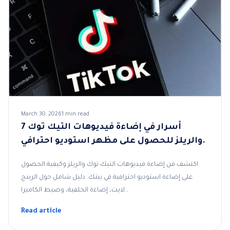
March 30, 2026
1 min read
7 أسرار في إضاءة فيديوهات التيك توك
والريلز للحصول على مظهر استوديو احترافي.
اكتشف فن إضاءة فيديوهات التيك توك والريلز وكيفية الحصول
على إضاءة استوديو احترافية في بيتك. دليل شامل حول الرينج
لايت، إضاءة الخلفية، وضبط الكاميرا…
Read article