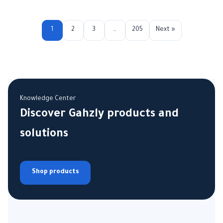
1
2
3
…
205
Next »
Knowledge Center
Discover Gahzly products and
solutions
Shop products