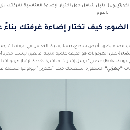
لكورتيزول). دليل شامل حول اختيار الإضاءة المناسبة لغرفتك لزي
النوم.
لضوء: كيف تختار إضاءة غرفتك بناءً 
تب مضاء بضوء أبيض ساطع، بينما يغلبك النعاس في غرفة ذات إضاءة 
لإضاءة على الهرمونات
هو حقيقة علمية مثبتة؛ فالعين ليست مجرد أدا
عصبي” يرسل إشارات مباشرة لغددك لإفراز هرمونات النشاط أو النوم. في عصر الـ (Biohacking)، أصبح التحكم
جات
“جهزلي”