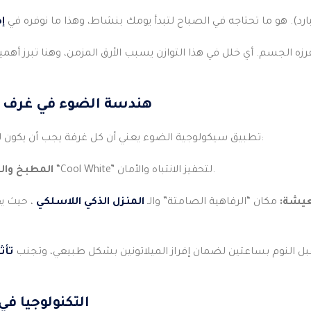
بارد). هو ما تحتاجه في الصباح لتبدأ يومك بنشاط، وهذا ما نوفره في
إ
رزه الجسم. أي خلل في هذا التوازن يسبب الأرق المزمن، وهنا تبرز أهم
2. هندسة الضوء في غرف 
تطبيق سيكولوجية الضوء يعني أن كل غرفة يجب أن يكون لها “بصمة هرمونية” خاصة:
يحتاجان لإضاءة “Cool White” لتحفيز الانتباه والأمان.
المطبخ وال
عيشة:
مكان “الرفاهية الصامتة” والـ
المنزل الذكي اللاسلكي
قبل النوم بساعتين لضمان إفراز الميلاتونين بشكل طبيعي، وتجنب
تأث
3. التكنولوجيا ف