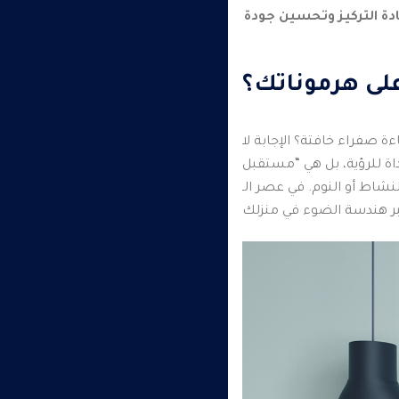
ادة التركيز وتحسين جودة
على هرموناتك؟
صفراء خافتة؟ الإجابة لا
ة للرؤية، بل هي “مستقبل
 في الضوء هو المفتاح السري لزيادة الإنتاجية وعلاج