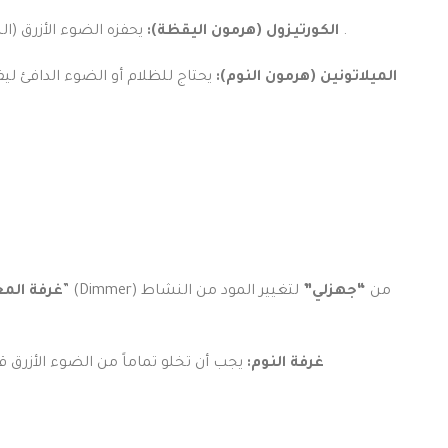
.
الكورتيزول (هرمون اليقظة):
يحفزه الضوء الأزرق (ال
الميلاتونين (هرمون النوم):
يحتاج للظلام أو الضوء الدافئ ليف
، حيث يفضل استخدام “الديمر” (Dimmer) من
“جهزلي”
لتغيير المود من النشاط
غرفة الم
غرفة النوم:
يجب أن تخلو تماماً من الضوء الأزرق 