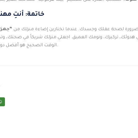
ملونة؟
خاتمة: أنتِ مه
ي ضرورة لصحة عقلك وجسدك. عندما تختارين إضاءة منزلك من
“جهزل
في هدوئك، تركيزك، ونومك العميق. اجعلي منزلك شريكاً في صحتك، و
الوقت الصحيح هو أفضل دواء يمكن أن تقدميه لنفسك.
t