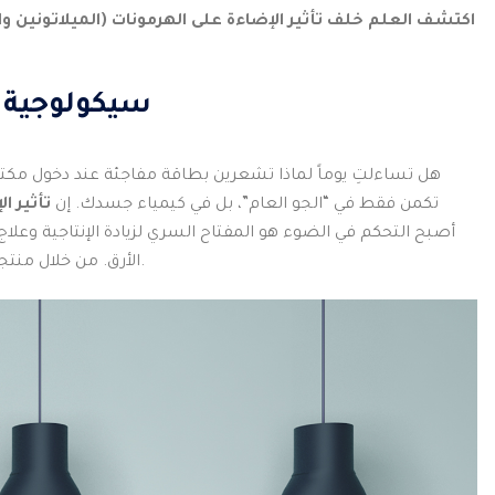
اكتشف العلم خلف تأثير الإضاءة على الهرمونات (الميلاتونين وا
سيكولوجية ا
هل تساءلتِ يوماً لماذا تشعرين بطاقة مفاجئة عند دخول مك
تكمن فقط في “الجو العام”، بل في كيمياء جسدك. إن
تأثير ا
المتطورة، سنعلمك كيف “تهكرين” بيولوجيا جسمك عبر هندسة الضوء في منزلك.
الأرق. من خلال منت