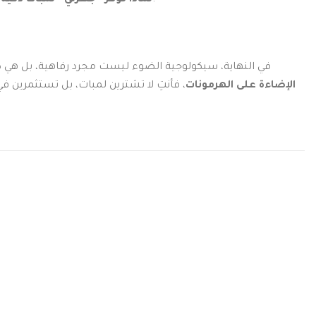
لتمنحكِ القدرة على تصميم “بيئة هرمونية” متكاملة تتغير بلمسة واحدة من هاتفك.
لماذا توفر “جهزلي” لمبات ذكية 
في النهاية، سيكولوجية الضوء ليست مجرد رفاهية، بل ه
الإضاءة على الهرمونات
، فأنتِ لا تشترين لمبات، بل تستثمرين 