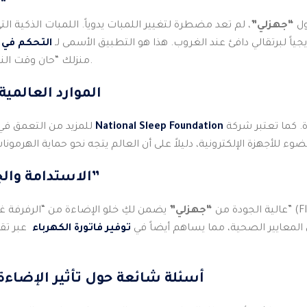
ول
“جهزلي”
، لم تعد مضطرة لتغيير اللمبات يدوياً. اللمبات الذكية التي تدعم “الإضاءة البيولوجية” (hting
جياً لبرتقالي دافئ عند الغروب. هذا هو التطبيق الأسمى لـ
التحكم في
منزلك “حان وقت النوم” لتهيئ هرموناتك للراحة.
4. الموارد العالم
ة. كما تعتبر شركة
National Sleep Foundation
للمزيد من التعمق في هذا العلم، تنشر مؤسسة
5. الاستدامة والجودة من “جهزلي”
اختيار لمبات LED عالية الجودة من
“جهزلي”
لمعايير الصحية، مما يساهم أيضاً في
توفير فاتورة الكهرباء
عبر تقن
10 أسئلة شائعة حول تأثير الإضاء