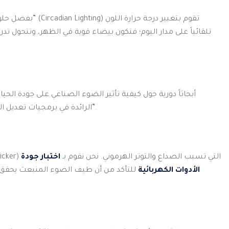
بفضل حل
تلقائياً على مدار اليوم؛ فتكون بيضاء قوية في الظهر، وتتحول تدري
أبحاثاً دورية حول كيفية تأثير الضوء الصناعي على جودة الحيا
الرائدة في برمجيات تعديل الضوء للأجهزة الإلكترونية، دليلاً على أن العالم يتجه نحو حماية الهرمونات من “التلوث الضوئي”.
يضمن لكِ خلو الإضاءة من “الرفرفة غير المرئية” (Flicker) التي تسبب الصداع والتوتر الهرموني. نحن نقوم بـ
اختبار جودة
الأدوات الكهربائية
للتأكد من أن طيف الضوء المنبعث يحقق ا