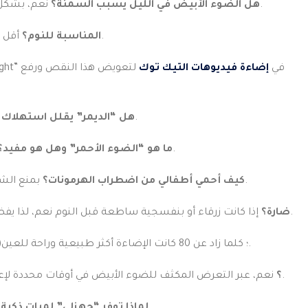
نعم، بشكل غير مباشر؛ لأنه يعطل الميلاتونين ويزيد الكورتيزول، مما يرفع الرغبة في تناول السكريات ليلاً.
هل الضوء الأبيض في الليل يسبب السمنة؟
أقل من 2700 كلفن (الضوء البرتقالي الدافئ) هي المثالية لغرف النوم.
ما هي درجة اللون (Kelvin) المناسبة للنوم؟
بسبب نقص الضوء الطبيعي؛ لذا نستخدم إضاءة “Daylight” في
إضاءة فيديوهات التيك توك
لتعويض هذا النقص ورفع
.
هل “الديمر” يقلل استهلاك ا
الضوء الأحمر لا يعطل الميلاتونين أبداً، لذا هو الأفضل كإضاءة طوارئ أو إضاءة ليلية خافتة.
ما هو “الضوء الأحمر” وهل هو مفيد؟
.
كيف أحمي أطفالي من اضطراب الهرمونات؟
بمنع الشا
.
هل إضاءة الجيمنج (RGB) ضارة؟
إذا كانت زرقاء أو بنفسجية ساطعة قبل النوم نعم، لذا يفضل
من خلال معامل “CRI” (Color Rendering Index)؛ كلما زاد عن 80 كانت الإضاءة أكثر طبيعية وراحة للعين.
نعم، عبر التعرض المكثف للضوء الأبيض في أوقات محددة لإعادة ضبط الساعة البيولوجية.
هل يمكن للإضاءة علاج “اضطراب الرحلات الجوية” (Jet Lag)؟