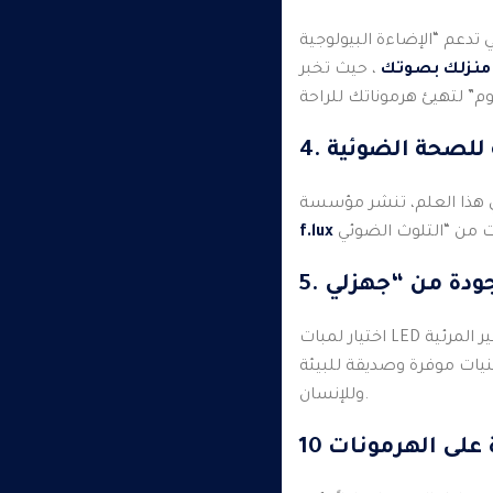
Circadian Lig) تقوم بتغيير درجة حرارة اللون
 منزلك بصوتك
، حيث تخبر
ية للصحة الضوئية
f.lux
يات موفرة وصديقة للبيئة
وللإنسان.
ة على الهرمونات