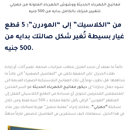
مفاتيح الكهرباء الحديثة ووشوش الكهرباء الملونة من جهزلي
لتغيير منزلك بالكامل بدايه من 500 جنيه.
من “الكلاسيك” إلى “المودرن”: 5 قطع
غيار بسيطة تُغير شكل صالتك
بدايه من
500 جنيه.
دائماً ما نعتقد أن تجديد المنزل يتطلب ميزانيات ضخمة، تغيير أثاث، أو إعادة
طلاء الجدران. لكن الحقيقة تكمن في “التفاصيل الصغيرة” التي غالباً ما
نتجاهلها. هل نظرت يوماً إلى تلك المفاتيح البلاستيكية الصفراء القديمة التي
تشوه جمال جدارك؟ إن
ديكور مفاتيح الكهرباء الحديثة
هو السر المختبئ
للمصممين المحترفين لتحويل أي مساحة من الطابع الكلاسيكي الممل إلى
المظهر “المودرن” الراقي بأقل تكلفة ممكنة. بـ 500 جنيه فقط ومن خلال
تشكيلة
“جهزلي”
، يمكنكِ إجراء “عملية تجميل” فورية لصالتك دون عناء.
في هذا الدليل، سنعلمك كيف تستثمرين في التفاصيل لتصنعي فارقاً مذهلاً.