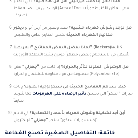
ماذا أفعل إذا كانت ميزانيتي أقل من 500 جنيه؟
ابدئي بتغيير
الوشوش في الصالة فقط (Area of Focus) فهي المكان الأكثر ظهوراً
للضيوف.
هل توجد وشوش كهرباء خشبية؟
نعم، وتعتبر من أرقى أنواع
ديكور
لمحبي الطابع الدافئ والطبيعي.
مفاتيح الكهرباء الحديثة
لماذا يفضل البعض المفاتيح “العريضة” (Rockers)؟
لأنها
أسهل في الاستخدام وتعطي مظهراً مودرن يشبه الأنظمة الأوروبية.
هل الوشوش الملونة تتأثر بالحرارة؟
إذا كانت من
“جهزلي”
فهي
مصنوعة من مواد مقاومة للاشتعال والحرارة (Polycarbonate).
كيف تساهم المفاتيح الحديثة في سيكولوجية الضوء؟
بإتاحة
خيارات “الديمر” التي تحسن
تأثير الإضاءة على الهرمونات
كما شرحنا
سابقاً.
أين أجد تشكيلة وشوش كهرباء بأسعار اقتصادية؟
في قسم
الإلكتروني.
“إكسسوارات الديكور” بمتجر
“جهزلي”
خاتمة: التفاصيل الصغيرة تصنع الفخامة