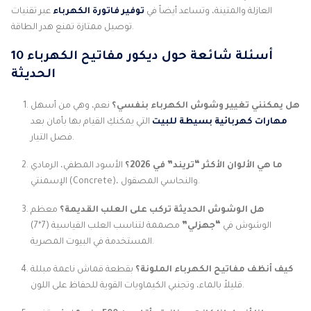
العازلة والمتينة، وتساعد أيضاً في
توفير فاتورة الكهرباء
عبر تقنيات
توصيل ممتازة تمنع هدر الطاقة.
10 أسئلة شائعة حول ديكور مفاتيح الكهرباء
الحديثة
هل يمكنني تغيير وشوش الكهرباء بنفسي؟
نعم، وهي من أسهل
مهارات كهربائية بسيطة للبيت
التي يمكنكِ القيام بها بأمان بعد
فصل التيار.
ما هي الألوان الأكثر “تريند” في 2026؟
الأسود المطفي، الرمادي
الإسمنتي (Concrete)، والنحاسي المصقول.
هل الوشوش الحديثة تركب على العلب القديمة؟
معظم
الوشوش في
“جهزلي”
مصممة لتناسب العلب القياسية (7*7)
المستخدمة في البيوت المصرية.
كيف أنظف مفاتيح الكهرباء الملونة؟
بقطعة قماش ناعمة مبللة
قليلاً بالماء، وتجنبي الكيماويات القوية للحفاظ على اللون.