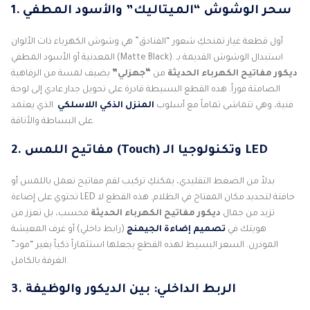
1. سحر الوشوش “الميتاليك” والأسود المطفي
أول قطعة غيار تمنحكِ شعور “الفنادق” هي وشوش الكهرباء ذات الألوان
المعدنية أو الأسود المطفي (Matte Black). استبدال الوشوش القديمة بـ
ديكور مفاتيح الكهرباء الحديثة
من
“جهزلي”
يضيف لمسة من الرفاهية
الصامتة فوراً. هذه القطع البسيطة قادرة على تحويل جدار عادي إلى لوحة
فنية، وهي تتماشى تماماً مع أسلوب
المنزل الذكي اللاسلكي
الذي يعتمد
على البساطة والأناقة.
2. مفاتيح اللمس (Touch) وتكنولوجيا الـ LED
بدلاً من الضغط التقليدي، يمكنكِ تركيب لقم مفاتيح تعمل باللمس أو
تحتوي على إضاءة LED خافتة لتحديد مكان المفتاح في الظلام. هذه القطع لا
تزيد من جمال
ديكور مفاتيح الكهرباء الحديثة
فحسب، بل تعزز من
هويتك في
تصميم إضاءة الجيمنج
(رابط داخلي) أو غرف المعيشة
المودرن. السعر البسيط لهذه القطع يجعلها استثماراً ذكياً يغير “مود”
الغرفة بالكامل.
3. الربط الداخلي: بين الديكور والوظيفة