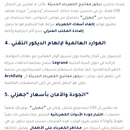
عندما تختارين
ديكور مفاتيح الكهرباء الحديثة
، فأنتِ لا تفكرين في الجمال
فقط، بل في تحسين جودة حياتك. استخدام “وشوش” مزودة بمنافذ USB
مباشرة من
“جهزلي”
يخلصكِ من فوضى الشواحن، مما يساعدكِ في
تطبيق قواعد
إخفاء أسلاك الكهرباء
ببراعة. هذا التنظيم هو ما يجعل
تبدو أكثر احترافية وأناقة.
إضاءة المكتب المنزلي
4. الموارد العالمية لإلهام الديكور التقني
للحصول على أفكار عالمية حول تنسيق ألوان المفاتيح مع دهانات الحوائط،
الرائدة في حلول البنية التحتية
Legrand
ننصح بمتابعة اتجاهات شركة
الكهربائية الفاخرة. كما يمكنكِ استلهام تنسيقات المينيماليزم من منصة
التي تظهر كيف يمكن لـ
ديكور مفاتيح الكهرباء الحديثة
أن
ArchDaily
يكون هو البطل الخفي في أرقى التصميمات العالمية.
5. الجودة والأمان بأسعار “جهزلي”
قد تظنين أن 500 جنيه مبلغ ضئيل، ولكن في
“جهزلي”
، نوفر لكِ قطعاً
خضعت لـ
اختبار جودة الأدوات الكهربائية
الصارم، مما يضمن لكِ عمراً
طويلاً وألواناً لا تتغير بمرور الوقت. هذه المنتجات ليست مجرد ديكور، بل هي
استثمار يحمي أسرتك من
مخاطر الكهرباء على الأطفال
بفضل خاماتها