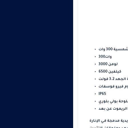
 300 وات
300وات
3000 لومن
6500 كيلفين
هد 3.2 فولت
يوم فيرو فوسفات
IP65
للوحة بولي بلوري
لريموت عن بعد
ة مدمجة في الإنارة