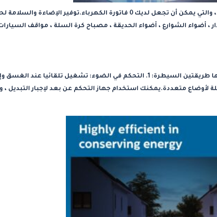
توفير الطاقة-100 ٪ تعمل بالطاقة الشمسية وتركيب لاسلكي ، والتي يمكن أن تجعل لديك 0 فاتورة الكهرباء.ت ،
، أضواء الشوارع ، أضواء الحديقة ، مصباح كرة السلة ، مواقف السيارات
التحكم الذكي – هذا الغسق إلى الفجر ضوء الشمس لديها طريقتين السيطرة: 1. التحكم في الضوء: تشغيل تل .
لأوضاع متعددة.يمكنك استخدام جهاز التحكم عن بعد لإجبار التبديل ، وا