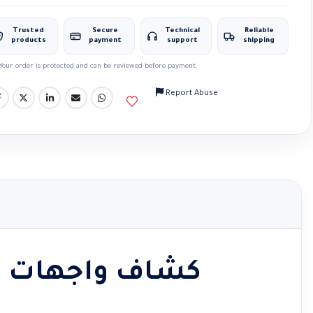
Trusted
Secure
Technical
Reliable
products
payment
support
shipping
Your order is protected and can be reviewed before payment.
Report Abuse
كشاف واجهات فيل