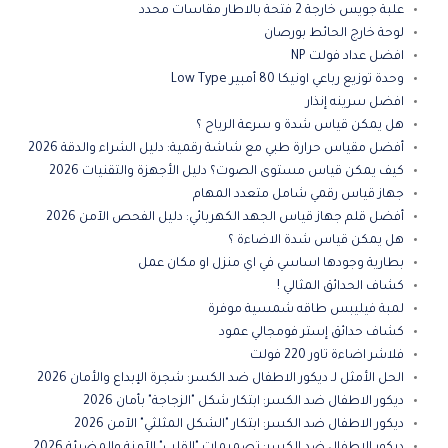
علبة جويس خارجة 2 فتحة بالاطار مقاسات محدد
لوحة خارج الحائط بورصان
افضل عداد فولت NP
وحدة توزيع رباعي اونيكا 80 أمبير Low Type
افضل سرينه إنذار
هل يمكن قياس شدة و سرعة الرياح ؟
أفضل مقياس حرارة طبي مع شاشة رقمية: دليل الشراء والدقة 2026
كيف يمكن قياس مستوى الصوت؟ دليل الأجهزة والتقنيات 2026
جهاز قياس رقمي شامل متعدد المهام
أفضل قلم جهاز قياس الجهد الكهربائي: دليل الفحص الآمن 2026
هل يمكن قياس شدة الاضاءة ؟
بطارية وجودها اساسي في اي منزل او مكان عمل
كشاف الحدائق المثالي !
لمبة فيليبس طاقه شمسية موفرة
كشاف حدائق إستر فومجالي عمود
فلاشر اضاءة تاور 220 فولت
الحل الأمثل لـ ديكور الاطفال ضد الكسر: شجرة الإبداع والأمان 2026
ديكور الاطفال ضد الكسر: ابتكار شكل "الزجاجة" بأمان 2026
ديكور الاطفال ضد الكسر: ابتكار "الشكل المثلثي" الآمن 2026