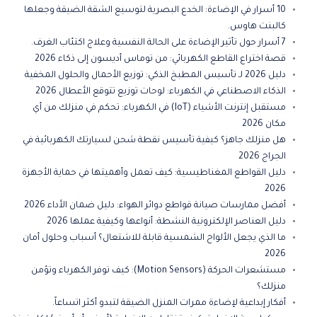
10 أسرار في الإضاءة: الخدع البصرية لتوسيع الشقة الضيقة وجعلها
كالبنت هاوس.
7 أسرار حول تأثير الإضاءة على الحالة النفسية وعلاج اكتئاب الغرف.
قصة اختراع القاطع الكهربائي: من توماس أديسون إلى ذكاء 2026
دليل 2026 لـ تأسيس المطبخ الذكي: توزيع الأحمال والحلول المخفية
الذكاء الاصطناعي في الكهرباء: لوحات توزيع تتوقع الأعطال 2026
مستقبل إنترنت الأشياء (IoT) في الكهرباء: تحكم في منزلك من أي
مكان 2026
هل منزلك جاهز؟ كيفية تأسيس نقطة شحن لسيارتك الكهربائية في
الجراج 2026
دليل القواطع المغناطيسية: كيف تعمل وأهميتها في حماية الأجهزة
2026
أفضل ممارسات صيانة قواطع دوائر الهواء: دليل ضمان الأداء 2026
دليل العناصر الإلكترونية النشطة: أنواعها وكيفية عملها 2026
ما الذي يجعل الألواح الشمسية قابلة للاشتعال؟ أسباب وحلول أمان
2026
مستشعرات الحركة (Motion Sensors): كيف توفر الكهرباء وتؤمن
منزلك؟
أفكار إبداعية لإضاءة ممرات المنزل الضيقة لتبدو أكثر اتساعاً.