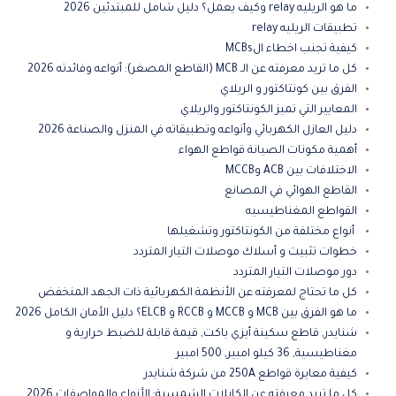
ما هو الريليه relay وكيف يعمل؟ دليل شامل للمبتدئين 2026
تطبيقات الريليه relay
كيفية تجنب اخطاء الMCBs
كل ما تريد معرفته عن الـ MCB (القاطع المصغر): أنواعه وفائدته 2026
الفرق بين كونتاكتور و الريلاي
المعايير التي تميز الكونتاكتور والريلاي
دليل العازل الكهربائي وأنواعه وتطبيقاته في المنزل والصناعة 2026
أهمية مكونات الصيانة قواطع الهواء
الاختلافات بين ACB وMCCB
القاطع الهوائي في المصانع
القواطع المغناطيسيه
أنواع مختلفة من الكونتاكتور وتشغيلها
خطوات تثبيت و أسلاك موصلات التيار المتردد
دور موصلات التيار المتردد
كل ما تحتاج لمعرفته عن الأنظمة الكهربائية ذات الجهد المنخفض
ما هو الفرق بين MCB و MCCB و RCCB و ELCB؟ دليل الأمان الكامل 2026
شنايدر, قاطع سكينة أيزي باكت, قيمة قابلة للضبط حرارية و
مغناطيسية, 36 كيلو امبير, 500 امبير
كيفية معايرة قواطع 250A من شركة شنايدر
كل ما تريد معرفته عن الكابلات الشمسية: الأنواع والمواصفات 2026