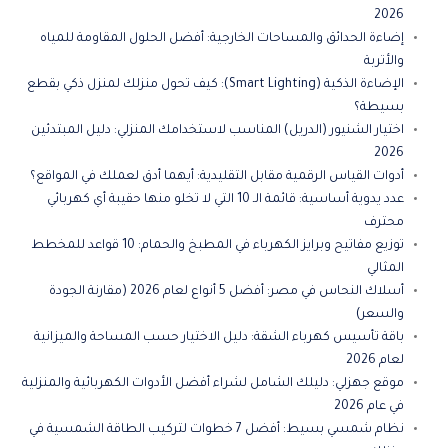
2026
إضاءة الحدائق والمساحات الخارجية: أفضل الحلول المقاومة للمياه
والأتربة
الإضاءة الذكية (Smart Lighting): كيف تحول منزلك لمنزل ذكي بقطع
بسيطة؟
اختيار الشنيور (الدريل) المناسب لاستخدامك المنزلي: دليل المبتدئين
2026
أدوات القياس الرقمية مقابل التقليدية: أيهما أدق لعملك في المواقع؟
عدد يدوية أساسية: قائمة الـ 10 التي لا تخلو منها حقيبة أي كهربائي
محترف
توزيع مفاتيح وبرايز الكهرباء في المطبخ والحمام: 10 قواعد للمخطط
المثالي
أسلاك النحاس في مصر: أفضل 5 أنواع لعام 2026 (مقارنة الجودة
والسعر)
باقة تأسيس كهرباء الشقة: دليل الاختيار حسب المساحة والميزانية
لعام 2026
موقع جهزلي: دليلك الشامل لشراء أفضل الأدوات الكهربائية والمنزلية
في عام 2026
نظام شمسي بسيط: أفضل 7 خطوات لتركيب الطاقة الشمسية في