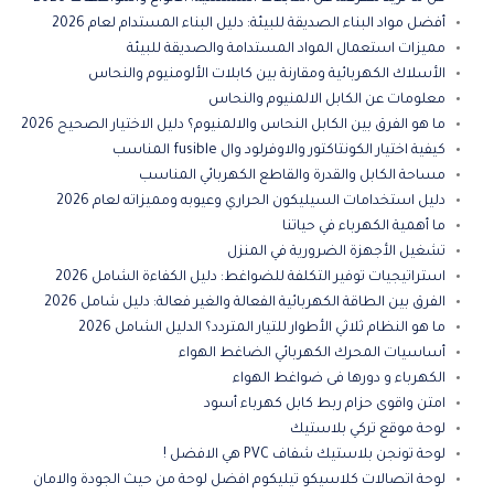
أفضل مواد البناء الصديقة للبيئة: دليل البناء المستدام لعام 2026
مميزات استعمال المواد المستدامة والصديقة للبيئة
الأسلاك الكهربائية ومقارنة بين كابلات الألومنيوم والنحاس
معلومات عن الكابل الالمنيوم والنحاس
ما هو الفرق بين الكابل النحاس والالمنيوم؟ دليل الاختيار الصحيح 2026
كيفية اختيار الكونتاكتور والاوفرلود وال fusible المناسب
مساحة الكابل والقدرة والقاطع الكهربائي المناسب
دليل استخدامات السيليكون الحراري وعيوبه ومميزاته لعام 2026
ما أهمية الكهرباء في حياتنا
تشغيل الأجهزة الضرورية في المنزل
استراتيجيات توفير التكلفة للضواغط: دليل الكفاءة الشامل 2026
الفرق بين الطاقة الكهربائية الفعالة والغير فعالة: دليل شامل 2026
ما هو النظام ثلاثي الأطوار للتيار المتردد؟ الدليل الشامل 2026
أساسيات المحرك الكهربائي الضاغط الهواء
الكهرباء و دورها فى ضواغط الهواء
امتن واقوى حزام ربط كابل كهرباء أسود
لوحة موقع تركي بلاستيك
لوحة تونجن بلاستيك شفاف PVC هي الافضل !
لوحة اتصالات كلاسيكو تيليكوم افضل لوحة من حيث الجودة والامان