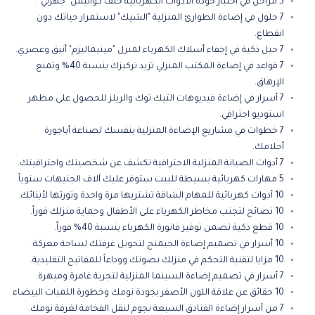
5 مراحل في اختبار جودة الأدوات الكهربائية خلف كواليس "جهزلي".
7 حلول في إضاءة الطوارئ المنزلية "الشيك" لاستمرار حياتك دون
انقطاع.
7 حيل ذكية في إخفاء أسلاك الكهرباء لمنزل "مينيماليزم" أنيق وعصري.
7 قواعد في إضاءة المكتب المنزلي تزيد تركيزك بنسبة 40% وتمنع
الإرهاق.
7 أسرار في إضاءة فيديوهات التيك توك والريلز للحصول على مظهر
استوديو احترافي.
7 خطوات في مشاريع الإضاءة المنزلية بنفسك لصناعة أباجورة
أحلامك.
7 أدوات الصيانة المنزلية الاحترافية تكشف عن شخصيتك واحترافيتك.
5 مهارات كهربائية بسيطة للبيت ستوفر عليك آلاف الجنيهات سنوياً.
10 أدوات كهربائية للمهام الشاقة تشتريها مرة واحدة وتورثها لأبنائك.
10 نصائح لتجنب مخاطر الكهرباء على الأطفال وحماية منزلك فوراً.
10 قطع ذكية تضمن توفير فاتورة الكهرباء بنسبة 40% فوراً.
10 أسرار في تصميم إضاءة الجيمنج لتحويل غرفتك لساحة معركة.
10 مزايا لتقنية التحكم في منزلك بصوتك ووداعاً للمفاتيح التقليدية.
7 أسرار في تصميم إضاءة السينما المنزلية لتجربة غامرة ومبهرة.
10 حقائق عن علاقة اللون الأصفر بجودة نومك وخطورة اللمبات البيضاء
7 من أسرار إضاءة الفنادق السبعة نجوم لنقل الفخامة لغرفة نومك.