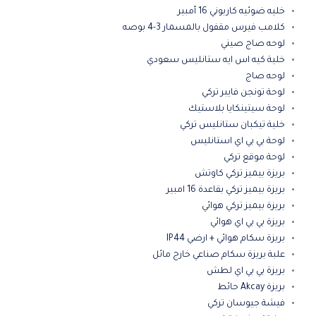
خليه ضوئيه كاربوني 16 أمبير
كلامب فيرس مقفول بالمسمار 3-4 بوصه
لوحه صاج صيني
خلية كيه اس ايه ستانليس سعودي
لوحه صاج
لوحة تونجن فايبر تركي
لوحة سيتينكايا بلاستيك
خلية تيكبان ستانليس تركي
لوحة بي بي اي استانليس
لوحة موقع تركي
بريزة بيميز تركي كاوتش
بريزة بيميز تركي بقاعدة 16 امبير
بريزة بيميز تركي هوائي
بريزة بي بي اي هوائي
بريزة سكام هوائي + ارضي IP44
علبة بريزة سكام صناعي خارج مائل
بريزة بي بي اي لطش
بريزة Akcay حائط
فيشة جيوسان تركي