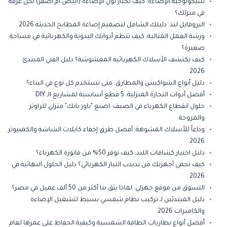
سيكولوجية الإضاءة: كيف تختار لون الإضاءة (أبيض أم أصفر) لكل غرفة
في منزلك؟
البروفايل ليد: دليلك الشامل لتصميم إضاءة المطابخ الحديثة 2026
ورشة العمل المثالية: كيف تنظم أدواتك اليدوية والكهربائية في مساحة
صغيرة؟
كيف تكتشف الأسلاك الكهربائية المغشوشة؟ دليل الفني المبتدئ
2026
دليل أنواع الشواكيش والمطارق: متى تستخدم كل نوع في البناء؟
أفضل أدوات النجارة المنزلية: 5 قطع أساسية لمشاريع الـ DIY
حلول انقطاع الكهرباء في الصيف: اصنع "باور بانك" منزلي للراوتر
والمروحة
وداعاً للأسلاك المشوهة: أفضل طرق إخفاء كابلات الشاشة والكمبيوتر
2026
دليل اختيار كشافات الليد: كيف توفر 50% من فاتورة الكهرباء؟
كيف تحمي أجهزتك من تذبذب التيار الكهربائي؟ دليل الحلول النهائية في
2026
التسوق من موقع جهزلي: لماذا يثق بنا أكثر من 50 ألف عميل في مصر؟
دليل المبتدئين لـ تركيب نظام شمسي بسيط لتشغيل الإضاءة
والكاميرات 2026
أفضل أنواع بطاريات الطاقة الشمسية وكيفية الحفاظ على عمرها لعام