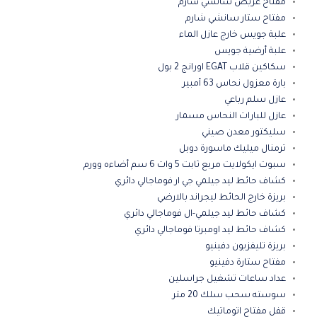
مفتاح عريض سانشي شارم
مفتاح ستار سانشي شارم
علبة جويس خارج عازل الماء
علبة أرضية جويس
سكاكين قلاب EGAT اورانج 2 بول
بارة معزول نحاس 63 أمبير
عازل سلم رباعي
عازل للبارات النحاس مسمار
سليكتور معدن صيني
ترمنال ميليك ماسورة دوبل
سبوت ايكولايت مربع ثابت 5 وات 6 سم أضاءه وورم
كشاف حائط ليد جيلمي جي ار فوماجالي دائري
بريزة خارج الحائط ليجراند بالارضي
كشاف حائط ليد جيلمي-ال فوماجالي دائري
كشاف حائط ليد اومبرتا فوماجالي دائري
بريزة تليفزيون دفينيو
مفتاح ستارة دفينيو
عداد ساعات تشغيل جراسلين
سوسته سحب سلك 20 متر
قفل مفتاح اتوماتيك