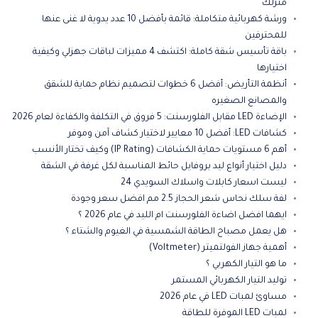
منزلك
ورشة كهربائية متكاملة: قائمة بأفضل 10 عدد يدوية لا غنى عنها
للمحترفين
باقة تأسيس شقة كاملة: اكتشف 4 مميزات لباقات جهزلي وكيفية
اختيارها
أنظمة التأريض: أفضل 6 خطوات لتصميم نظام حماية للشقق
والمصانع الصغيره
الإضاءة LED مقابل الفلورسنت: 5 فروق في التكلفة والكفاءة لعام 2026
كشافات LED: أفضل 10 معايير لاختيار كشاف آمن وموفر
أهم 6 مستويات حماية الكشافات (IP Rating) وكيف تختار الأنسب
دليل اختيار أنواع ليد بروفايل حائط المناسبة لكل غرفة في الشقة
ليست اسعار كابلات واسلاك السويدي 24
لفة سلك نحاس شعر الحجاز 2.5 مم افضل سعر وجودة
ايهما افضل اضاءة الفلورسنت ام الليد في عام 2026 ؟
هل يعمل مصباح الطاقة الشمسية في الغيوم والشتاء ؟
أهمية جهاز الفولتميتر (Voltmeter)
ما هو التيار الكهربي ؟
توليد التيار الكهربائي المستمر
مساوئ لمبات LED في عام 2026
لمبات LED الموفرة للطاقة