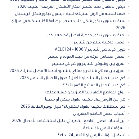
ديكور الاطفال ضد الكسر: تصميمات "القلب" الآمنة والمضيئة 2026
ديكور الاطفال ضد الكسر: ابتكار "الأشكال المربعة" المتينة 2026
ضف لمسة من الرقي لمنزلك: لمبة اديسون ديكور شكل كريستال
لمبة أديسون ديكور شكل قلب: سحر الإضاءة الكلاسيكية في منزلكِ
2026
لمبة اديسون ديكور جوهرة افضل قطعة ديكور
افضل ماكينة سلم من شنايدر
كويل كونتاكتور شنايدر ACLC1 24 - 1000 V
افضل حساس حركة من حيث الجودة والسعر !
الفرق بين وشوش شنايدر ووشوش بتشينو
الفرق بين مفتاح شنايدر ومفتاح بتشينو: أيهما الأفضل لمنزلك 2026
كم امبير يتحمل السلك او الكابل؟ جدول الأحمال الشامل 2026
كم امبير تتحمل المفاتيح الكهربائية ؟
انواع القواطع الكهربائية المنزلية و كيفية عملها
هل من الأوفر إبقاء مكيف الهواء يعمل أو مطفأ
كم استهلاك مكيف الهواء للكهرباء؟ دليل توفير الطاقة 2026
أسباب فصل القاطع الكهربائي
أبرز أسباب فصل القاطع الكهربائي: دليل استكشاف الأعطال 2026
المؤقت الزمني 24 ساعة
تشغيل الؤقت الزمني او التايمر 24 ساعة